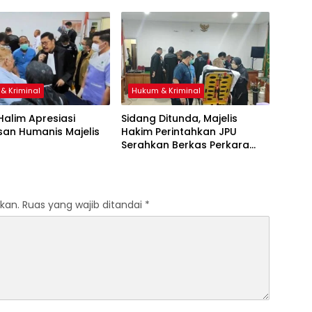
adilan
Mekanisme Administrasi PSN
& Kriminal
Hukum & Kriminal
 Halim Apresiasi
Sidang Ditunda, Majelis
san Humanis Majelis
Hakim Perintahkan JPU
Serahkan Berkas Perkara
Haji Halim
kan.
Ruas yang wajib ditandai
*