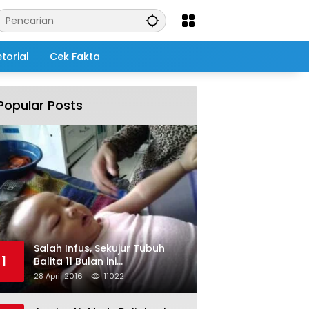
torial
Cek Fakta
Popular Posts
Salah Infus, Sekujur Tubuh
1
Balita 11 Bulan ini
Membengkak
28 April 2016
11022