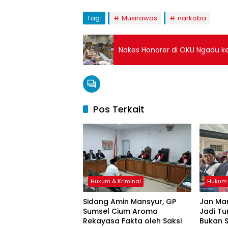
Tag:
Musirawas
narkoba
Nakes Honorer di OKU Ngadu 
Pos Terkait
Hukum & Kriminal
Hukum 
Sidang Amin Mansyur, GP
Jan Mar
Sumsel Cium Aroma
Jadi T
Rekayasa Fakta oleh Saksi
Bukan 