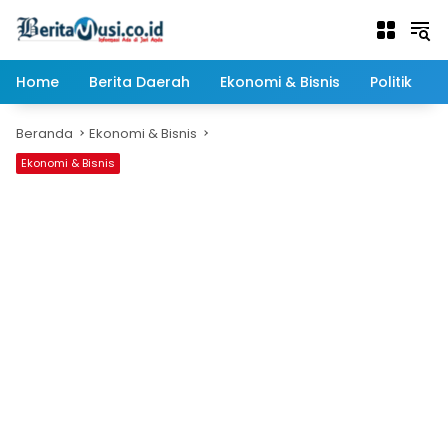
Langsung
ke
konten
Home
Berita Daerah
Ekonomi & Bisnis
Politik
Beranda
Ekonomi & Bisnis
Ekonomi & Bisnis