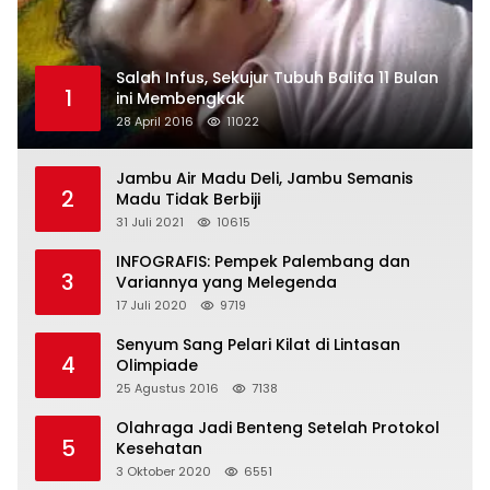
Salah Infus, Sekujur Tubuh Balita 11 Bulan
1
ini Membengkak
28 April 2016
11022
Jambu Air Madu Deli, Jambu Semanis
2
Madu Tidak Berbiji
31 Juli 2021
10615
INFOGRAFIS: Pempek Palembang dan
3
Variannya yang Melegenda
17 Juli 2020
9719
Senyum Sang Pelari Kilat di Lintasan
4
Olimpiade
25 Agustus 2016
7138
Olahraga Jadi Benteng Setelah Protokol
5
Kesehatan
3 Oktober 2020
6551