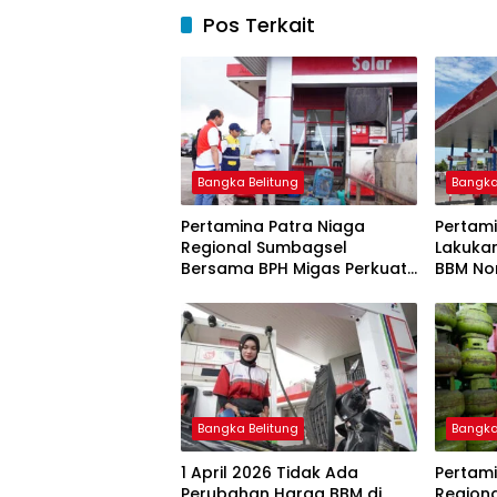
Pos Terkait
Bangka Belitung
Bangka
Pertamina Patra Niaga
Pertami
Regional Sumbagsel
Lakuka
Bersama BPH Migas Perkuat
BBM Non
Pengawasan Penyaluran
2026
BBM Subsidi bagi Nelayan
melalui Aplikasi XSTAR
Bangka Belitung
Bangka
1 April 2026 Tidak Ada
Pertami
Perubahan Harga BBM di
Region