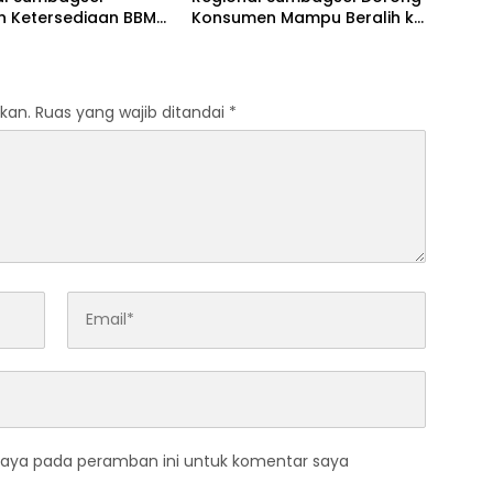
n Ketersediaan BBM
Konsumen Mampu Beralih ke
G pada Masa
Bright Gas Melalui Program
n dan Menjelang
Trade In di Belitung Timur
kan.
Ruas yang wajib ditandai
*
saya pada peramban ini untuk komentar saya