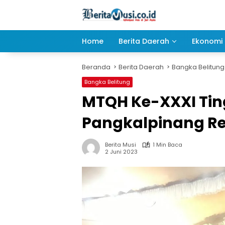
Langsung
ke
konten
Home
Berita Daerah
Ekonomi 
Beranda
Berita Daerah
Bangka Belitung
Bangka Belitung
MTQH Ke-XXXI Ti
Pangkalpinang Re
Berita Musi
1 Min Baca
2 Juni 2023