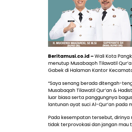
Beritamusi.co.id –
Wali Kota Pangka
menutup Musabaqoh Tilawatil Qur’a
Gabek di Halaman Kantor Kecamatan
“Saya senang berada ditengah-teng
Musabaqah Tilawatil Qur’an & Hadi
luar biasa serta panggungnya bagus
lantunan ayat suci Al-Qur’an pada m
Pada kesempatan tersebut, diriny
tidak terprovokasi dan jangan mau 