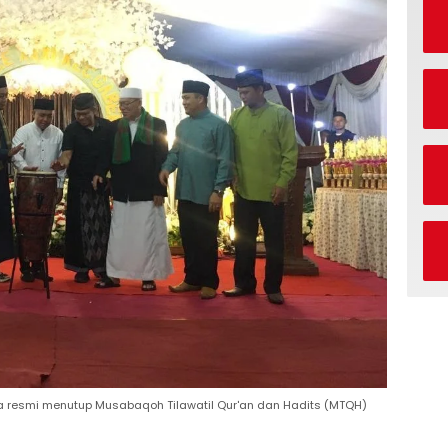
ara resmi menutup Musabaqoh Tilawatil Qur'an dan Hadits (MTQH)