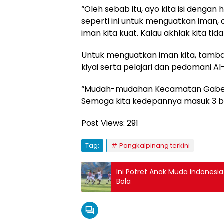
“Oleh sebab itu, ayo kita isi dengan 
seperti ini untuk menguatkan iman, a
iman kita kuat. Kalau akhlak kita tida
Untuk menguatkan iman kita, tamb
kiyai serta pelajari dan pedomani Al
“Mudah-mudahan Kecamatan Gabek j
Semoga kita kedepannya masuk 3 besa
Post Views:
291
Tag:
Pangkalpinang terkini
Ini Potret Anak Muda Indonesi
Bola