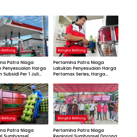
 Belitung
Bangka Belitung
na Patra Niaga
Pertamina Patra Niaga
n Penyesuaian Harga
Lakukan Penyesuaian Harga
 Subsidi Per 1 Juli
Pertamax Series, Harga
Pertalite dan Solar Subsidi
Tetap
 Belitung
Bangka Belitung
na Patra Niaga
Pertamina Patra Niaga
al Sumbagsel
Regional Sumbagsel Dorong