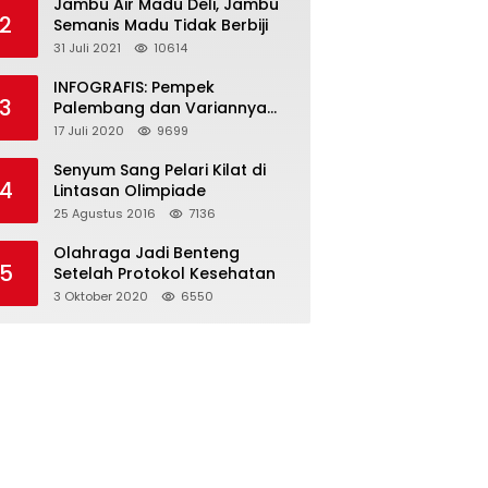
Jambu Air Madu Deli, Jambu
2
Semanis Madu Tidak Berbiji
31 Juli 2021
10614
INFOGRAFIS: Pempek
3
Palembang dan Variannya
yang Melegenda
17 Juli 2020
9699
Senyum Sang Pelari Kilat di
4
Lintasan Olimpiade
25 Agustus 2016
7136
Olahraga Jadi Benteng
5
Setelah Protokol Kesehatan
3 Oktober 2020
6550