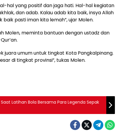
hal-hal yang positif dan jaga hati. Hal-hal kegiatan
khlak, dan adab. Kalau adab kita baik, insya Allah
k baik pasti iman kita lemah”, ujar Molen.
ah Molen, meminta bantuan dengan ustadz dan
-Qur’an.
uara umum untuk tingkat Kota Pangkalpinang.
r di tingkat provinsi”, tukas Molen.
a Saat Latihan Bola Bersama Para Legenda Sepak