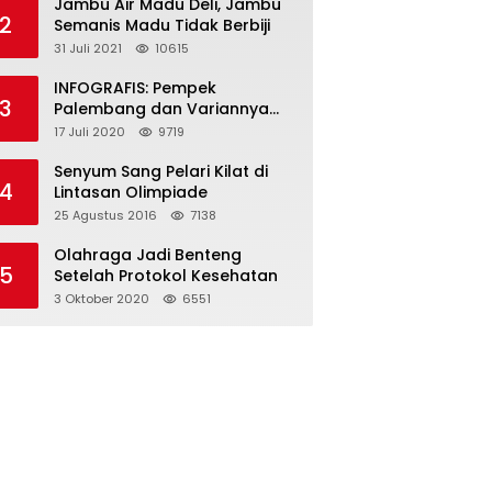
Jambu Air Madu Deli, Jambu
2
Semanis Madu Tidak Berbiji
31 Juli 2021
10615
INFOGRAFIS: Pempek
3
Palembang dan Variannya
yang Melegenda
17 Juli 2020
9719
Senyum Sang Pelari Kilat di
4
Lintasan Olimpiade
25 Agustus 2016
7138
Olahraga Jadi Benteng
5
Setelah Protokol Kesehatan
3 Oktober 2020
6551