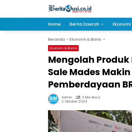
Langsung
ke
konten
Home
Berita Daerah
Ekonomi 
Beranda
Ekonomi & Bisnis
Ekonomi & Bisnis
Mengolah Produk K
Sale Mades Makin
Pemberdayaan BR
Admin
3 Min Baca
2 Oktober 2024