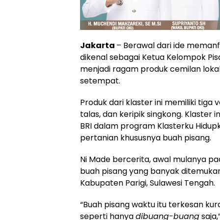
Jakarta
– Berawal dari ide memanfa
dikenal sebagai Ketua Kelompok Pis
menjadi ragam produk cemilan lok
setempat.
Produk dari klaster ini memiliki tiga 
talas, dan keripik singkong. Klaste
BRI dalam program Klasterku Hidupku
pertanian khususnya buah pisang.
Ni Made bercerita, awal mulanya pa
buah pisang yang banyak ditemukan 
Kabupaten Parigi, Sulawesi Tengah.
“Buah pisang waktu itu terkesan k
seperti hanya
dibuang-buang
saja,