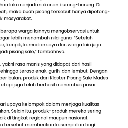
ohon lalu menjadi makanan burung-burung. Di
pah, maka buah pisang tersebut hanya dipotong-
ak masyarakat.
beberapa warga lainnya mengobservasi untuk
ar lebih menambah nilai guna. “Setelah
 keripik, kemudian saya dan warga lain juga
di pisang sale,” tambahnya.
 yakni rasa manis yang didapat dari hasil
sehingga terasa enak, gurih, dan lembut. Dengan
er bulan, produk dari Klaster Pisang Sale Mades
, tetapi juga telah berhasil menembus pasar
 dari upaya kelompok dalam menjaga kualitas
ukan. Selain itu, produk-produk mereka sering
 di tingkat regional maupun nasional.
an tersebut memberikan kesempatan bagi