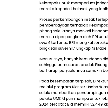
kelompok untuk memperluas jarin
mereka kepada khalayak yang lebih
Proses perkembangan ini tak terle
pemberdayaan terhadap kelompok 
pisang sale lainnya menjadi binaann
merasa diperjuangkan oleh BRI un
event
tertentu, BRI mengikutserta
bingkisan suvernir,” ungkap Ni Made.
Menurutnya, banyak kemudahan did
sehingga pemasaran produk Pisang S
berharap, penjualannya semakin bes
Pada kesempatan terpisah, Direktu
melalui program Klaster Usaha ‘Kla
selalu memberikan pendampingan 
pelaku UMKM pun mampu untuk lebih 
2024 tercatat BRI memiliki 32.449 k