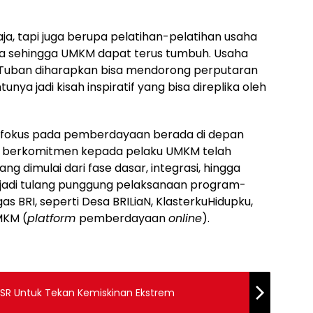
ja, tapi juga berupa pelatihan-pelatihan usaha
 sehingga UMKM dapat terus tumbuh. Usaha
i Tuban diharapkan bisa mendorong perputaran
nya jadi kisah inspiratif yang bisa direplika oleh
pun fokus pada pemberdayaan berada di depan
g berkomitmen kepada pelaku UMKM telah
 dimulai dari fase dasar, integrasi, hingga
njadi tulang punggung pelaksanaan program-
BRI, seperti Desa BRILiaN, KlasterkuHidupku,
UMKM (
platform
pemberdayaan
online
).
SR Untuk Tekan Kemiskinan Ekstrem