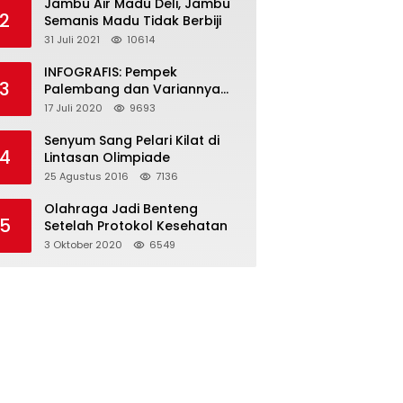
Jambu Air Madu Deli, Jambu
2
Semanis Madu Tidak Berbiji
31 Juli 2021
10614
INFOGRAFIS: Pempek
3
Palembang dan Variannya
yang Melegenda
17 Juli 2020
9693
Senyum Sang Pelari Kilat di
4
Lintasan Olimpiade
25 Agustus 2016
7136
Olahraga Jadi Benteng
5
Setelah Protokol Kesehatan
3 Oktober 2020
6549