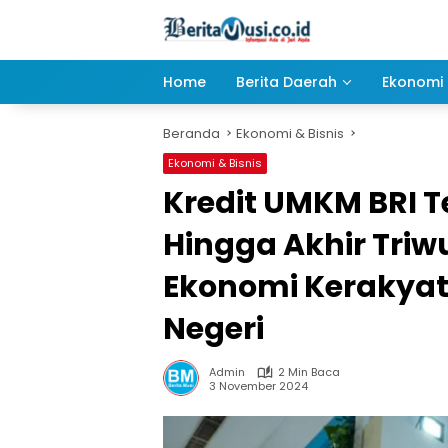
Langsung
ke
konten
Home
Berita Daerah
Ekonomi 
Beranda
Ekonomi & Bisnis
Ekonomi & Bisnis
Kredit UMKM BRI Te
Hingga Akhir Triw
Ekonomi Kerakyata
Negeri
Admin
2 Min Baca
3 November 2024