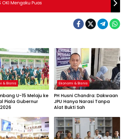
NS OKI Mengaku Puas
i & Bisnis
Ekonomi & Bisnis
mbang U-15 Melaju ke
PH Husni Chandra: Dakwaan
al Piala Gubernur
JPU Hanya Narasi Tanpa
 2026
Alat Bukti Sah