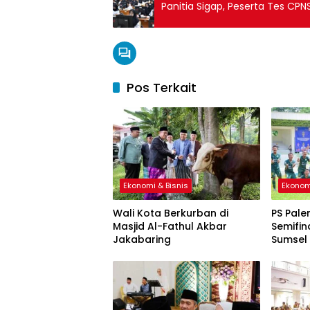
Panitia Sigap, Peserta Tes CP
Pos Terkait
Ekonomi & Bisnis
Ekonom
Wali Kota Berkurban di
PS Pale
Masjid Al-Fathul Akbar
Semifin
Jakabaring
Sumsel