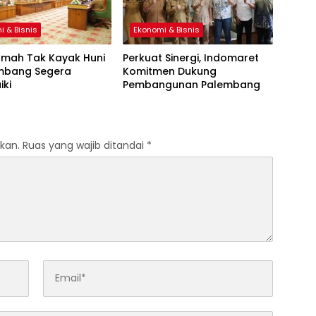
i & Bisnis
Ekonomi & Bisnis
umah Tak Kayak Huni
Perkuat Sinergi, Indomaret
embang Segera
Komitmen Dukung
iki
Pembangunan Palembang
kan.
Ruas yang wajib ditandai
*