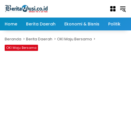
Langsung
ke
konten
Home
Berita Daerah
Ekonomi & Bisnis
Politik
Beranda
Berita Daerah
OKI Maju Bersama
OKI Maju Bersama