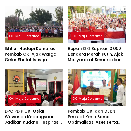
OKI Maju Bersama
OKI Maju Bersama
Ikhtiar Hadapi Kemarau,
Bupati OKI Bagikan 3.000
Pemkab OKI Ajak Warga
Bendera Merah Putih, Ajak
Gelar Shalat Istisqa
Masyarakat Semarakkan
HUT ke-81 RI
OKI Maju Bersama
OKI Maju Bersama
DPC PDIP OKI Gelar
Pemkab OKI dan DJKN
Wawasan Kebangsaan,
Perkuat Kerja Sama
Jadikan Kudatuli Inspirasi
Optimalisasi Aset serta
Perjuangan Demokrasi
Piutang Daerah