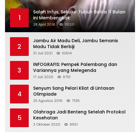
Salah Infus, Sekujur Tubuh Balita 11 Bulan
1
ini Membengkak
28 April 2016
11020
Jambu Air Madu Deli, Jambu Semanis
2
Madu Tidak Berbiji
31 Juli 2021
10614
INFOGRAFIS: Pempek Palembang dan
3
Variannya yang Melegenda
17 Juli 2020
9710
Senyum Sang Pelari Kilat di Lintasan
4
Olimpiade
25 Agustus 2016
7136
Olahraga Jadi Benteng Setelah Protokol
5
Kesehatan
3 Oktober 2020
6551