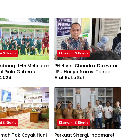
i & Bisnis
Ekonomi & Bisnis
mbang U-15 Melaju ke
PH Husni Chandra: Dakwaan
al Piala Gubernur
JPU Hanya Narasi Tanpa
 2026
Alat Bukti Sah
i & Bisnis
Ekonomi & Bisnis
umah Tak Kayak Huni
Perkuat Sinergi, Indomaret