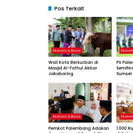
Pos Terkait
Ekonomi & Bisnis
Ekonom
Wali Kota Berkurban di
PS Pale
Masjid Al-Fathul Akbar
Semifin
Jakabaring
Sumsel
Ekonomi & Bisnis
Ekonom
Pemkot Palembang Adakan
1.000 R