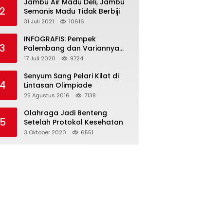
Jambu Air Madu Deli, Jambu
2
Semanis Madu Tidak Berbiji
31 Juli 2021
10616
INFOGRAFIS: Pempek
3
Palembang dan Variannya
yang Melegenda
17 Juli 2020
9724
Senyum Sang Pelari Kilat di
4
Lintasan Olimpiade
25 Agustus 2016
7138
Olahraga Jadi Benteng
5
Setelah Protokol Kesehatan
3 Oktober 2020
6551