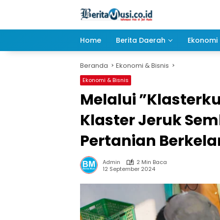
Langsung
ke
konten
Home
Berita Daerah
Ekonomi 
Beranda
Ekonomi & Bisnis
Ekonomi & Bisnis
Melalui ”Klasterk
Klaster Jeruk Se
Pertanian Berkela
Admin
2 Min Baca
12 September 2024