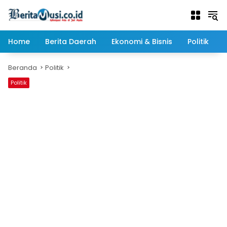
Langsung
ke
konten
Home
Berita Daerah
Ekonomi & Bisnis
Politik
Beranda
Politik
Politik