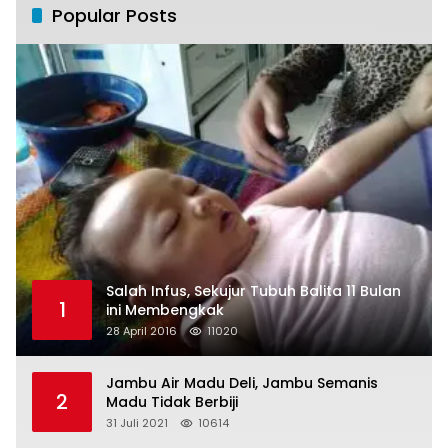
Popular Posts
Salah Infus, Sekujur Tubuh Balita 11 Bulan
1
ini Membengkak
28 April 2016
11020
Jambu Air Madu Deli, Jambu Semanis
2
Madu Tidak Berbiji
31 Juli 2021
10614