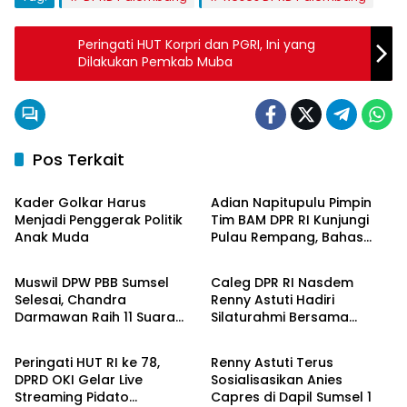
Peringati HUT Korpri dan PGRI, Ini yang
Dilakukan Pemkab Muba
Pos Terkait
Politik
Berita Daerah
Kader Golkar Harus
Adian Napitupulu Pimpin
Menjadi Penggerak Politik
Tim BAM DPR RI Kunjungi
Anak Muda
Pulau Rempang, Bahas
Politik
Politik
Status PSN dan Serap
Aspirasi Warga
Muswil DPW PBB Sumsel
Caleg DPR RI Nasdem
Selesai, Chandra
Renny Astuti Hadiri
Darmawan Raih 11 Suara
Silaturahmi Bersama
Politik
Politik
Tumbangkan Karyono
Capres Anies Baswedan
Peringati HUT RI ke 78,
Renny Astuti Terus
DPRD OKI Gelar Live
Sosialisasikan Anies
Streaming Pidato
Capres di Dapil Sumsel 1