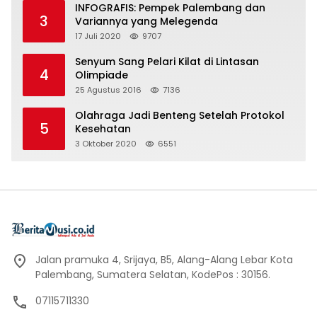
INFOGRAFIS: Pempek Palembang dan
3
Variannya yang Melegenda
17 Juli 2020
9707
Senyum Sang Pelari Kilat di Lintasan
4
Olimpiade
25 Agustus 2016
7136
Olahraga Jadi Benteng Setelah Protokol
5
Kesehatan
3 Oktober 2020
6551
Jalan pramuka 4, Srijaya, B5, Alang-Alang Lebar Kota
Palembang, Sumatera Selatan, KodePos : 30156.
07115711330