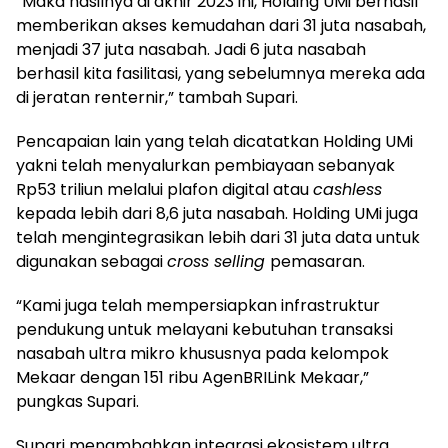
“Maka hasilnya di akhir 2023 ini, Holding UMi berhasil
memberikan akses kemudahan dari 31 juta nasabah,
menjadi 37 juta nasabah. Jadi 6 juta nasabah
berhasil kita fasilitasi, yang sebelumnya mereka ada
di jeratan renternir,” tambah Supari.
Pencapaian lain yang telah dicatatkan Holding UMi
yakni telah menyalurkan pembiayaan sebanyak
Rp53 triliun melalui plafon digital atau
cashless
kepada lebih dari 8,6 juta nasabah. Holding UMi juga
telah mengintegrasikan lebih dari 31 juta data untuk
digunakan sebagai
cross selling
pemasaran.
“Kami juga telah mempersiapkan infrastruktur
pendukung untuk melayani kebutuhan transaksi
nasabah ultra mikro khususnya pada kelompok
Mekaar dengan 151 ribu AgenBRILink Mekaar,”
pungkas Supari.
Supari menambahkan integrasi ekosistem ultra