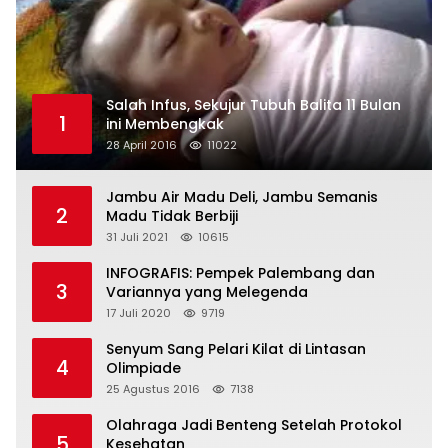
Salah Infus, Sekujur Tubuh Balita 11 Bulan
1
ini Membengkak
28 April 2016
11022
Jambu Air Madu Deli, Jambu Semanis
2
Madu Tidak Berbiji
31 Juli 2021
10615
INFOGRAFIS: Pempek Palembang dan
3
Variannya yang Melegenda
17 Juli 2020
9719
Senyum Sang Pelari Kilat di Lintasan
4
Olimpiade
25 Agustus 2016
7138
Olahraga Jadi Benteng Setelah Protokol
5
Kesehatan