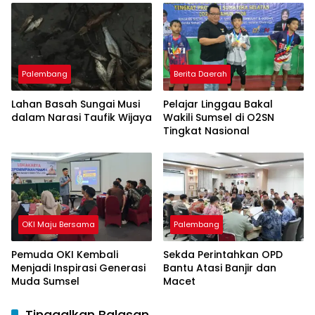
Pulau Kemaro
Palembang
Berita Daerah
Lahan Basah Sungai Musi
Pelajar Linggau Bakal
dalam Narasi Taufik Wijaya
Wakili Sumsel di O2SN
Tingkat Nasional
OKI Maju Bersama
Palembang
Pemuda OKI Kembali
Sekda Perintahkan OPD
Menjadi Inspirasi Generasi
Bantu Atasi Banjir dan
Muda Sumsel
Macet
Tinggalkan Balasan