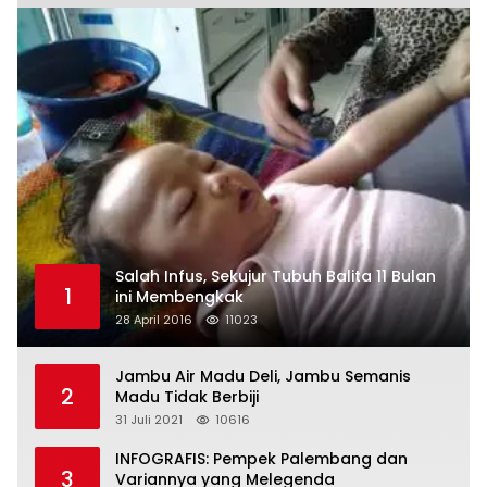
Salah Infus, Sekujur Tubuh Balita 11 Bulan
1
ini Membengkak
28 April 2016
11023
Jambu Air Madu Deli, Jambu Semanis
2
Madu Tidak Berbiji
31 Juli 2021
10616
INFOGRAFIS: Pempek Palembang dan
3
Variannya yang Melegenda