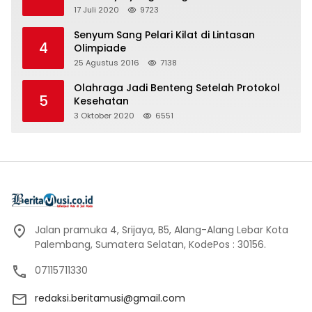
17 Juli 2020
9723
Senyum Sang Pelari Kilat di Lintasan
4
Olimpiade
25 Agustus 2016
7138
Olahraga Jadi Benteng Setelah Protokol
5
Kesehatan
3 Oktober 2020
6551
Jalan pramuka 4, Srijaya, B5, Alang-Alang Lebar Kota
Palembang, Sumatera Selatan, KodePos : 30156.
07115711330
redaksi.beritamusi@gmail.com