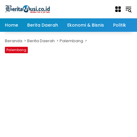
Langsung
ke
konten
Home
Berita Daerah
Ekonomi & Bisnis
Politik
Beranda
Berita Daerah
Palembang
Palembang