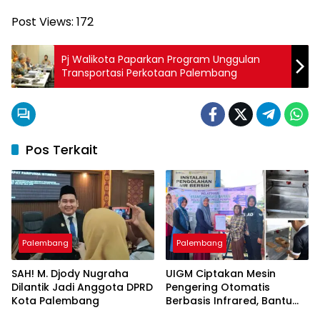
Post Views:
172
Pj Walikota Paparkan Program Unggulan
Transportasi Perkotaan Palembang
Pos Terkait
Palembang
Palembang
SAH! M. Djody Nugraha
UIGM Ciptakan Mesin
Dilantik Jadi Anggota DPRD
Pengering Otomatis
Kota Palembang
Berbasis Infrared, Bantu
Perajin Eceng Gondok di