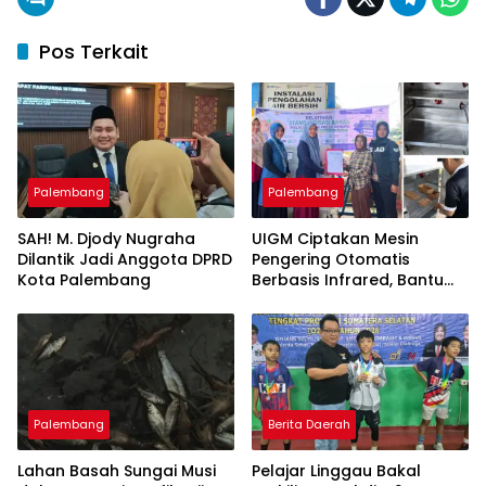
Pos Terkait
Palembang
Palembang
SAH! M. Djody Nugraha
UIGM Ciptakan Mesin
Dilantik Jadi Anggota DPRD
Pengering Otomatis
Kota Palembang
Berbasis Infrared, Bantu
Perajin Eceng Gondok di
Pulau Kemaro
Palembang
Berita Daerah
Lahan Basah Sungai Musi
Pelajar Linggau Bakal