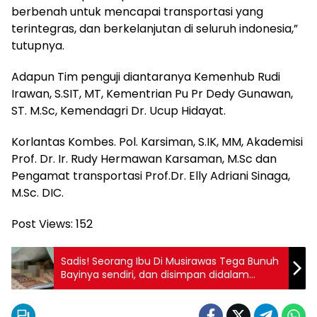
berbenah untuk mencapai transportasi yang
terintegras, dan berkelanjutan di seluruh indonesia,”
tutupnya.
Adapun Tim penguji diantaranya Kemenhub Rudi
Irawan, S.SIT, MT, Kementrian Pu Pr Dedy Gunawan,
ST. M.Sc, Kemendagri Dr. Ucup Hidayat.
Korlantas Kombes. Pol. Karsiman, S.IK, MM, Akademisi
Prof. Dr. Ir. Rudy Hermawan Karsaman, M.Sc dan
Pengamat transportasi Prof.Dr. Elly Adriani Sinaga,
M.Sc. DIC.
Post Views:
152
Sadis! Seorang Ibu Di Musirawas Tega Bunuh
Bayinya sendiri, dan disimpan didalam
lemari