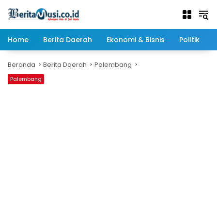
Langsung
ke
konten
Home
Berita Daerah
Ekonomi & Bisnis
Politik
Beranda
Berita Daerah
Palembang
Palembang