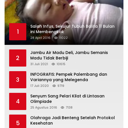
Salah Infus, Sekujur Tubuh Balita 11 Bulan
1
ini Membengkak
28 April 2016
11022
Jambu Air Madu Deli, Jambu Semanis
2
Madu Tidak Berbiji
31 Juli 2021
10615
INFOGRAFIS: Pempek Palembang dan
3
Variannya yang Melegenda
17 Juli 2020
9719
Senyum Sang Pelari Kilat di Lintasan
4
Olimpiade
25 Agustus 2016
7138
Olahraga Jadi Benteng Setelah Protokol
5
Kesehatan