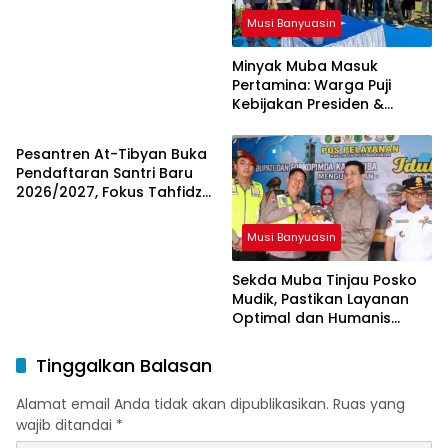
Musi Banyuasin
Minyak Muba Masuk
Pertamina: Warga Puji
Kebijakan Presiden &
Musi Banyuasin
Menteri ESDM
Pesantren At-Tibyan Buka
Pendaftaran Santri Baru
2026/2027, Fokus Tahfidz
dan Karakter Islami
Musi Banyuasin
Sekda Muba Tinjau Posko
Mudik, Pastikan Layanan
Optimal dan Humanis
untuk Pemudik
Tinggalkan Balasan
Alamat email Anda tidak akan dipublikasikan.
Ruas yang
wajib ditandai
*