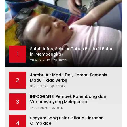
Salah Infus, Sekujur Tubuh Balita 11 Bulan
1
ini Membengkak
28 April 2016
11022
Jambu Air Madu Deli, Jambu Semanis
2
Madu Tidak Berbiji
31 Juli 2021
10615
INFOGRAFIS: Pempek Palembang dan
3
Variannya yang Melegenda
17 Juli 2020
9717
Senyum Sang Pelari Kilat di Lintasan
4
Olimpiade