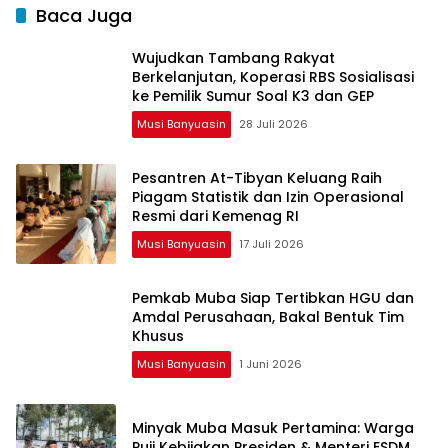
Baca Juga
Wujudkan Tambang Rakyat
Berkelanjutan, Koperasi RBS Sosialisasi
ke Pemilik Sumur Soal K3 dan GEP
Musi Banyuasin
28 Juli 2026
Pesantren At-Tibyan Keluang Raih
Piagam Statistik dan Izin Operasional
Resmi dari Kemenag RI
Musi Banyuasin
17 Juli 2026
Pemkab Muba Siap Tertibkan HGU dan
Amdal Perusahaan, Bakal Bentuk Tim
Khusus
Musi Banyuasin
1 Juni 2026
Minyak Muba Masuk Pertamina: Warga
Puji Kebijakan Presiden & Menteri ESDM