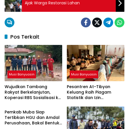
Ajak Warga Restorasi Lahan
Pos Terkait
Musi Banyuasin
Musi Banyuasin
Wujudkan Tambang
Pesantren At-Tibyan
Rakyat Berkelanjutan,
Keluang Raih Piagam
Koperasi RBS Sosialisasi ke
Statistik dan Izin
Musi Banyuasin
Pemilik Sumur Soal K3 dan
Operasional Resmi dari
GEP
Kemenag RI
Pemkab Muba Siap
Tertibkan HGU dan Amdal
Perusahaan, Bakal Bentuk
Tim Khusus