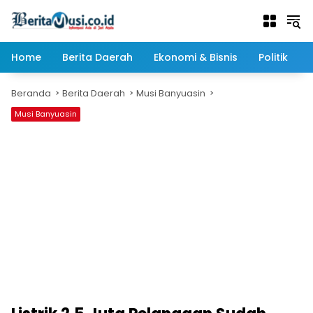
Langsung
ke
konten
Home
Berita Daerah
Ekonomi & Bisnis
Politik
Beranda
Berita Daerah
Musi Banyuasin
Musi Banyuasin