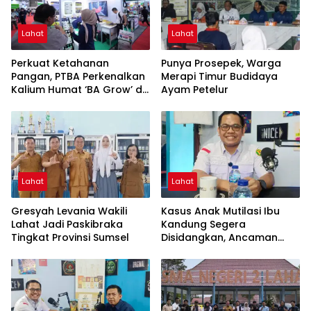
Lahat
Lahat
Perkuat Ketahanan
Punya Prosepek, Warga
Pangan, PTBA Perkenalkan
Merapi Timur Budidaya
Kalium Humat ‘BA Grow’ di
Ayam Petelur
Inagritech 2026
Lahat
Lahat
Gresyah Levania Wakili
Kasus Anak Mutilasi Ibu
Lahat Jadi Paskibraka
Kandung Segera
Tingkat Provinsi Sumsel
Disidangkan, Ancaman
Hukuman Mati Mengintai