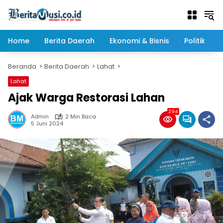
Langsung
ke
konten
Home
Berita Daerah
Ekonomi & Bisnis
Politik
Beranda
Berita Daerah
Lahat
Lahat
Ajak Warga Restorasi Lahan
294
Admin
2 Min Baca
5 Juni 2024