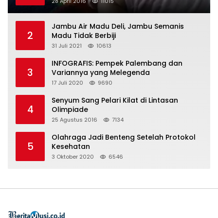
28 April 2016
11015
Jambu Air Madu Deli, Jambu Semanis
2
Madu Tidak Berbiji
31 Juli 2021
10613
INFOGRAFIS: Pempek Palembang dan
3
Variannya yang Melegenda
17 Juli 2020
9690
Senyum Sang Pelari Kilat di Lintasan
4
Olimpiade
25 Agustus 2016
7134
Olahraga Jadi Benteng Setelah Protokol
5
Kesehatan
3 Oktober 2020
6546