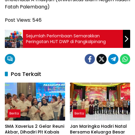
Fatah Palembang)
Post Views:
546
Sejumlah Perlombaan Semarakkan
Peringatan HUT DWP di Pangkalpinang
Pos Terkait
Berita
Berita
SMA Xaverius 2 Gelar Reuni
Jan Maringka Hadiri Natal
Akbar, Dihadiri Plt Kabais
Bersama Keluarga Besar