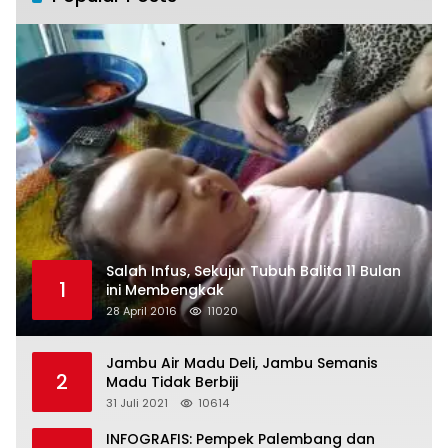
Salah Infus, Sekujur Tubuh Balita 11 Bulan
1
ini Membengkak
28 April 2016
11020
Jambu Air Madu Deli, Jambu Semanis
2
Madu Tidak Berbiji
31 Juli 2021
10614
INFOGRAFIS: Pempek Palembang dan