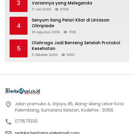
3
Variannya yang Melegenda
17 Juli 2020
9706
Senyum Sang Pelari Kilat di Lintasan
4
Olimpiade
25 Agustus 2016
7136
Olahraga Jadi Benteng Setelah Protokol
5
Kesehatan
3 Oktober 2020
6551
Jalan pramuka 4, Srijaya, B5, Alang-Alang Lebar Kota
Palembang, Sumatera Selatan, KodePos : 30156.
07115711330
redaksi.beritamusi@gmail.com