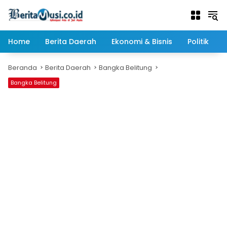
Langsung
ke
konten
Home
Berita Daerah
Ekonomi & Bisnis
Politik
Beranda
Berita Daerah
Bangka Belitung
Bangka Belitung