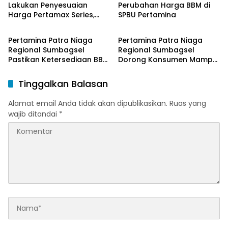
Lakukan Penyesuaian
Perubahan Harga BBM di
Harga Pertamax Series,
SPBU Pertamina
Bangka Belitung
Bangka Belitung
Harga Pertalite dan Solar
Subsidi Tetap
Pertamina Patra Niaga
Pertamina Patra Niaga
Regional Sumbagsel
Regional Sumbagsel
Pastikan Ketersediaan BBM
Dorong Konsumen Mampu
dan LPG pada Masa
Beralih ke Bright Gas
Ramadan dan Menjelang
Melalui Program Trade In
Tinggalkan Balasan
Idulfitri
di Belitung Timur
Alamat email Anda tidak akan dipublikasikan.
Ruas yang
wajib ditandai
*