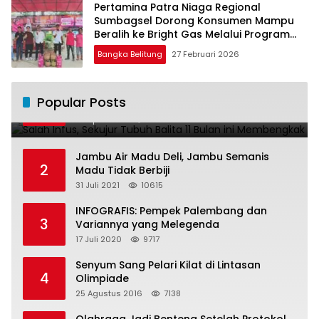
Pertamina Patra Niaga Regional
Sumbagsel Dorong Konsumen Mampu
Beralih ke Bright Gas Melalui Program
Trade In di Belitung Timur
Bangka Belitung
27 Februari 2026
Salah Infus, Sekujur Tubuh Balita 11 Bulan
Popular Posts
1
ini Membengkak
28 April 2016
11021
Jambu Air Madu Deli, Jambu Semanis
2
Madu Tidak Berbiji
31 Juli 2021
10615
INFOGRAFIS: Pempek Palembang dan
3
Variannya yang Melegenda
17 Juli 2020
9717
Senyum Sang Pelari Kilat di Lintasan
4
Olimpiade
25 Agustus 2016
7138