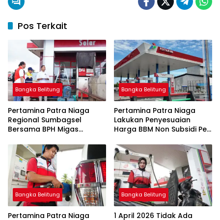
Pos Terkait
Bangka Belitung
Bangka Belitung
Pertamina Patra Niaga
Pertamina Patra Niaga
Regional Sumbagsel
Lakukan Penyesuaian
Bersama BPH Migas
Harga BBM Non Subsidi Per
Perkuat Pengawasan
1 Juli 2026
Penyaluran BBM Subsidi
bagi Nelayan melalui
Aplikasi XSTAR
Bangka Belitung
Bangka Belitung
Pertamina Patra Niaga
1 April 2026 Tidak Ada