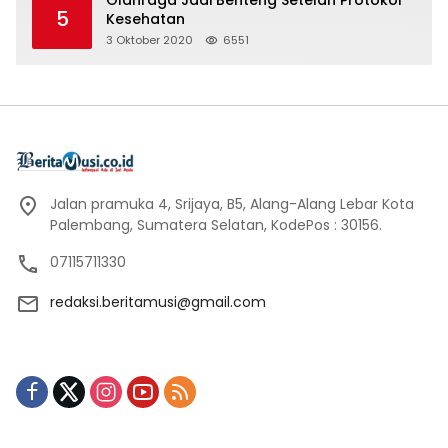
Olahraga Jadi Benteng Setelah Protokol
5
Kesehatan
3 Oktober 2020
6551
Jalan pramuka 4, Srijaya, B5, Alang-Alang Lebar Kota
Palembang, Sumatera Selatan, KodePos : 30156.
07115711330
redaksi.beritamusi@gmail.com