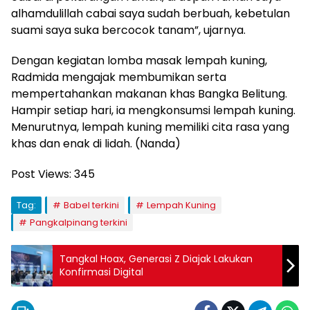
alhamdulillah cabai saya sudah berbuah, kebetulan
suami saya suka bercocok tanam”, ujarnya.
Dengan kegiatan lomba masak lempah kuning,
Radmida mengajak membumikan serta
mempertahankan makanan khas Bangka Belitung.
Hampir setiap hari, ia mengkonsumsi lempah kuning.
Menurutnya, lempah kuning memiliki cita rasa yang
khas dan enak di lidah. (Nanda)
Post Views:
345
Tag:
Babel terkini
Lempah Kuning
Pangkalpinang terkini
Tangkal Hoax, Generasi Z Diajak Lakukan
Konfirmasi Digital