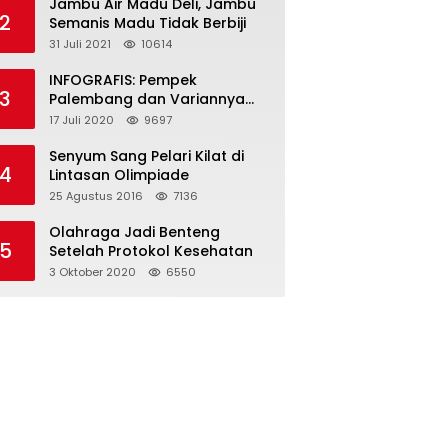
Jambu Air Madu Deli, Jambu
2
Semanis Madu Tidak Berbiji
31 Juli 2021
10614
INFOGRAFIS: Pempek
3
Palembang dan Variannya
yang Melegenda
17 Juli 2020
9697
Senyum Sang Pelari Kilat di
4
Lintasan Olimpiade
25 Agustus 2016
7136
Olahraga Jadi Benteng
5
Setelah Protokol Kesehatan
3 Oktober 2020
6550