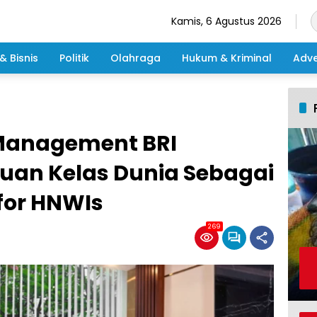
Kamis, 6 Agustus 2026
& Bisnis
Politik
Olahraga
Hukum & Kriminal
Adve
Management BRI
an Kelas Dunia Sebagai
 for HNWIs
269