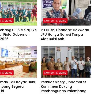
i & Bisnis
Ekonomi & Bisnis
mbang U-15 Melaju ke
PH Husni Chandra: Dakwaan
al Piala Gubernur
JPU Hanya Narasi Tanpa
 2026
Alat Bukti Sah
i & Bisnis
Ekonomi & Bisnis
umah Tak Kayak Huni
Perkuat Sinergi, Indomaret
embang Segera
Komitmen Dukung
iki
Pembangunan Palembang