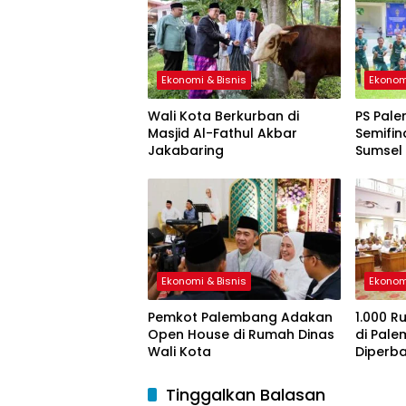
Ekonomi & Bisnis
Ekonom
Wali Kota Berkurban di
PS Pale
Masjid Al-Fathul Akbar
Semifin
Jakabaring
Sumsel
Ekonomi & Bisnis
Ekonom
Pemkot Palembang Adakan
1.000 R
Open House di Rumah Dinas
di Pal
Wali Kota
Diperba
Tinggalkan Balasan