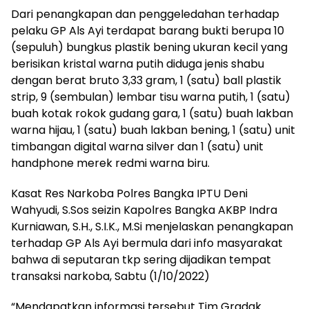
Dari penangkapan dan penggeledahan terhadap
pelaku GP Als Ayi terdapat barang bukti berupa 10
(sepuluh) bungkus plastik bening ukuran kecil yang
berisikan kristal warna putih diduga jenis shabu
dengan berat bruto 3,33 gram, 1 (satu) ball plastik
strip, 9 (sembulan) lembar tisu warna putih, 1 (satu)
buah kotak rokok gudang gara, 1 (satu) buah lakban
warna hijau, 1 (satu) buah lakban bening, 1 (satu) unit
timbangan digital warna silver dan 1 (satu) unit
handphone merek redmi warna biru.
Kasat Res Narkoba Polres Bangka IPTU Deni
Wahyudi, S.Sos seizin Kapolres Bangka AKBP Indra
Kurniawan, S.H., S.I.K., M.Si menjelaskan penangkapan
terhadap GP Als Ayi bermula dari info masyarakat
bahwa di seputaran tkp sering dijadikan tempat
transaksi narkoba, Sabtu (1/10/2022)
“Mendapatkan informasi tersebut Tim Gradak