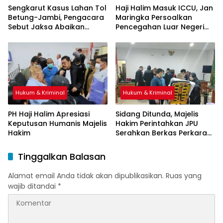
Sengkarut Kasus Lahan Tol
Haji Halim Masuk ICCU, Jan
Betung-Jambi, Pengacara
Maringka Persoalkan
Sebut Jaksa Abaikan
Pencegahan Luar Negeri
Mekanisme Administrasi
oleh Jaksa
PSN
Hukum & Kriminal
Hukum & Kriminal
PH Haji Halim Apresiasi
Sidang Ditunda, Majelis
Keputusan Humanis Majelis
Hakim Perintahkan JPU
Hakim
Serahkan Berkas Perkara
Haji Halim
Tinggalkan Balasan
Alamat email Anda tidak akan dipublikasikan.
Ruas yang
wajib ditandai
*