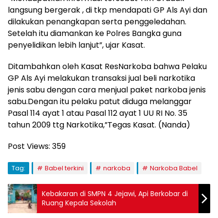
langsung bergerak , di tkp mendapati GP Als Ayi dan
dilakukan penangkapan serta penggeledahan.
Setelah itu diamankan ke Polres Bangka guna
penyelidikan lebih lanjut”, ujar Kasat.
Ditambahkan oleh Kasat ResNarkoba bahwa Pelaku
GP Als Ayi melakukan transaksi jual beli narkotika
jenis sabu dengan cara menjual paket narkoba jenis
sabu.Dengan itu pelaku patut diduga melanggar
Pasal 114 ayat 1 atau Pasal 112 ayat 1 UU RI No. 35
tahun 2009 ttg Narkotika,”Tegas Kasat. (Nanda)
Post Views:
359
Tag:
Babel terkini
narkoba
Narkoba Babel
Kebakaran di SMPN 4 Jejawi, Api Berkobar di
Ruang Kepala Sekolah