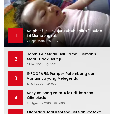
Salah Infus, Sekujur Tubuh Balita 11 Bulan
1
ini Membengkak
28 April 2016
11020
Jambu Air Madu Deli, Jambu Semanis
2
Madu Tidak Berbiji
31 Juli 2021
10614
INFOGRAFIS: Pempek Palembang dan
3
Variannya yang Melegenda
17 Juli 2020
9701
Senyum Sang Pelari Kilat di Lintasan
4
Olimpiade
25 Agustus 2016
7136
Olahraga Jadi Benteng Setelah Protokol