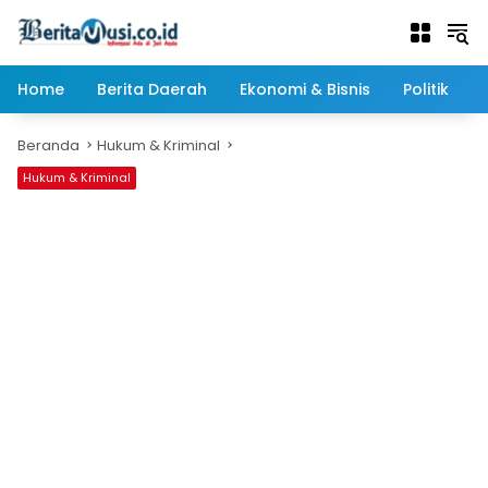
Langsung
ke
konten
Home
Berita Daerah
Ekonomi & Bisnis
Politik
Beranda
Hukum & Kriminal
Hukum & Kriminal