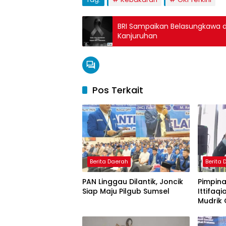
BRI Sampaikan Belasungkawa da
Kanjuruhan
Pos Terkait
Berita Daerah
Berita
PAN Linggau Dilantik, Joncik
Pimpina
Siap Maju Pilgub Sumsel
Ittifaqi
Mudrik 
Doktor 
Model 