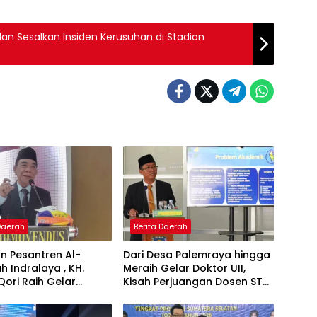
n Sesalkan Insiden Kerusuhan di Stadion
 Daerah
Berita Daerah
n Pesantren Al-
Dari Desa Palemraya hingga
ah Indralaya , KH.
Meraih Gelar Doktor UII,
Qori Raih Gelar
Kisah Perjuangan Dosen STAI
dengan Inovasi
Yogyakarta yang Pernah
Pembelajaran
Menjadi Driver Taksi Online