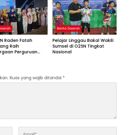
 Al-Qur’an di UMM
 Daerah
Berita Daerah
IN Raden Fatah
Pelajar Linggau Bakal Wakili
ang Raih
Sumsel di O2SN Tingkat
rgaan Perguruan
Nasional
Responsif Gender
kat Pratama
kan.
Ruas yang wajib ditandai
*