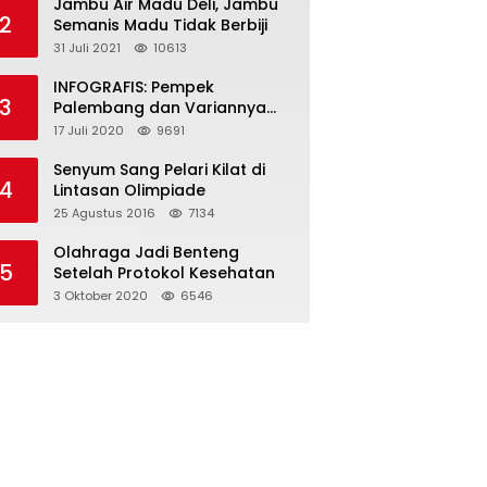
Jambu Air Madu Deli, Jambu
2
Semanis Madu Tidak Berbiji
31 Juli 2021
10613
INFOGRAFIS: Pempek
3
Palembang dan Variannya
yang Melegenda
17 Juli 2020
9691
Senyum Sang Pelari Kilat di
4
Lintasan Olimpiade
25 Agustus 2016
7134
Olahraga Jadi Benteng
5
Setelah Protokol Kesehatan
3 Oktober 2020
6546