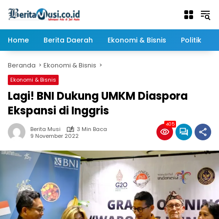
Langsung
ke
konten
Home
Berita Daerah
Ekonomi & Bisnis
Politik
Beranda
Ekonomi & Bisnis
Ekonomi & Bisnis
Lagi! BNI Dukung UMKM Diaspora
Ekspansi di Inggris
405
Berita Musi
3 Min Baca
9 November 2022