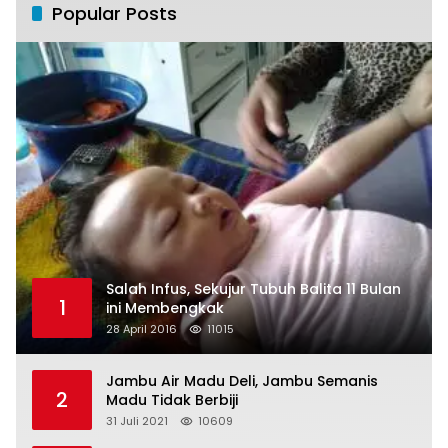
Popular Posts
Salah Infus, Sekujur Tubuh Balita 11 Bulan
1
ini Membengkak
28 April 2016
11015
Jambu Air Madu Deli, Jambu Semanis
2
Madu Tidak Berbiji
31 Juli 2021
10609