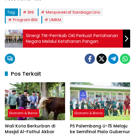
Tag:
BNI
Menparekraf Sandiaga Uno
Program BNI
UMKM
Sinergi TNI-Pemkab OKI Perkuat Pertahanan
Negara Melalui Ketahanan Pangan
Pos Terkait
Ekonomi & Bisnis
Ekonomi & Bisnis
Wali Kota Berkurban di
PS Palembang U-15 Melaju
Masjid Al-Fathul Akbar
ke Semifinal Piala Gubernur