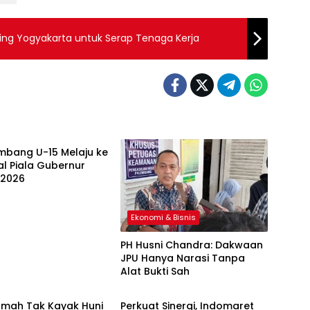
uting Yogyakarta untuk Serap Tenaga Kerja
i & Bisnis
mbang U-15 Melaju ke
al Piala Gubernur
 2026
Ekonomi & Bisnis
PH Husni Chandra: Dakwaan
JPU Hanya Narasi Tanpa
Alat Bukti Sah
i & Bisnis
Ekonomi & Bisnis
umah Tak Kayak Huni
Perkuat Sinergi, Indomaret