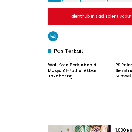
Talenthub Inisiasi Talent Sco
Pos Terkait
Ekonomi & Bisnis
Ekonom
Wali Kota Berkurban di
PS Pale
Masjid Al-Fathul Akbar
Semifin
Jakabaring
Sumsel
Ekonom
1.000 R