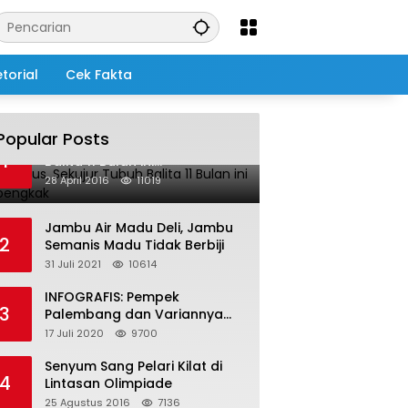
torial
Cek Fakta
Popular Posts
Salah Infus, Sekujur Tubuh
1
Balita 11 Bulan ini
Membengkak
28 April 2016
11019
Jambu Air Madu Deli, Jambu
2
Semanis Madu Tidak Berbiji
31 Juli 2021
10614
INFOGRAFIS: Pempek
3
Palembang dan Variannya
yang Melegenda
17 Juli 2020
9700
Senyum Sang Pelari Kilat di
4
Lintasan Olimpiade
25 Agustus 2016
7136