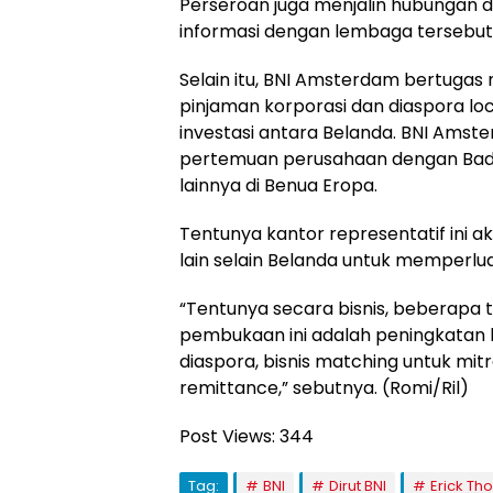
Perseroan juga menjalin hubungan 
informasi dengan lembaga tersebut
Selain itu, BNI Amsterdam bertuga
pinjaman korporasi dan diaspora l
investasi antara Belanda. BNI Am
pertemuan perusahaan dengan Bada
lainnya di Benua Eropa.
Tentunya kantor representatif ini 
lain selain Belanda untuk memperlu
“Tentunya secara bisnis, beberapa 
pembukaan ini adalah peningkatan ki
diaspora, bisnis matching untuk mit
remittance,” sebutnya. (Romi/Ril)
Post Views:
344
Tag:
BNI
Dirut BNI
Erick Tho