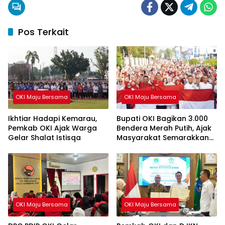
Pos Terkait
OKI Maju Bersama
OKI Maju Bersama
Ikhtiar Hadapi Kemarau,
Bupati OKI Bagikan 3.000
Pemkab OKI Ajak Warga
Bendera Merah Putih, Ajak
Gelar Shalat Istisqa
Masyarakat Semarakkan
HUT ke-81 RI
OKI Maju Bersama
OKI Maju Bersama