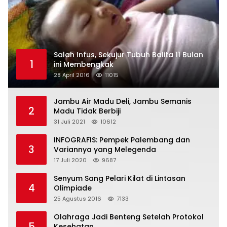
Salah Infus, Sekujur Tubuh Balita 11 Bulan
1
ini Membengkak
28 April 2016
11015
Jambu Air Madu Deli, Jambu Semanis
2
Madu Tidak Berbiji
31 Juli 2021
10612
INFOGRAFIS: Pempek Palembang dan
3
Variannya yang Melegenda
17 Juli 2020
9687
Senyum Sang Pelari Kilat di Lintasan
4
Olimpiade
25 Agustus 2016
7133
Olahraga Jadi Benteng Setelah Protokol
5
Kesehatan