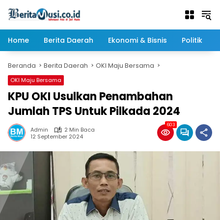
Langsung
ke
konten
Home
Berita Daerah
Ekonomi & Bisnis
Politik
Beranda
Berita Daerah
OKI Maju Bersama
OKI Maju Bersama
KPU OKI Usulkan Penambahan
Jumlah TPS Untuk Pilkada 2024
603
Admin
2 Min Baca
12 September 2024