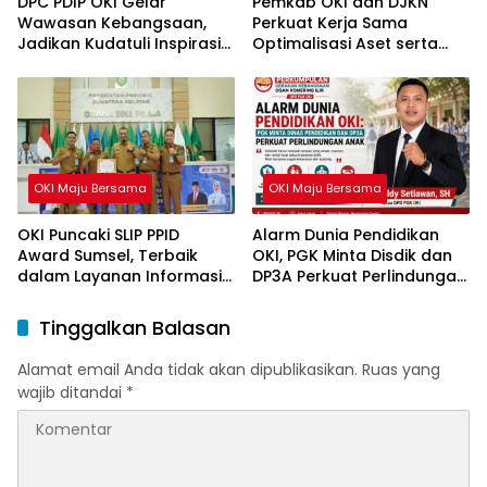
DPC PDIP OKI Gelar
Pemkab OKI dan DJKN
Wawasan Kebangsaan,
Perkuat Kerja Sama
Jadikan Kudatuli Inspirasi
Optimalisasi Aset serta
Perjuangan Demokrasi
Piutang Daerah
OKI Maju Bersama
OKI Maju Bersama
OKI Puncaki SLIP PPID
Alarm Dunia Pendidikan
Award Sumsel, Terbaik
OKI, PGK Minta Disdik dan
dalam Layanan Informasi
DP3A Perkuat Perlindungan
Publik
Anak
Tinggalkan Balasan
Alamat email Anda tidak akan dipublikasikan.
Ruas yang
wajib ditandai
*