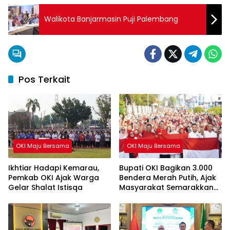
Walikota Banjarmasin Puji Palembang
Pos Terkait
OKI Maju Bersama
OKI Maju Bersama
Ikhtiar Hadapi Kemarau,
Bupati OKI Bagikan 3.000
Pemkab OKI Ajak Warga
Bendera Merah Putih, Ajak
Gelar Shalat Istisqa
Masyarakat Semarakkan
HUT ke-81 RI