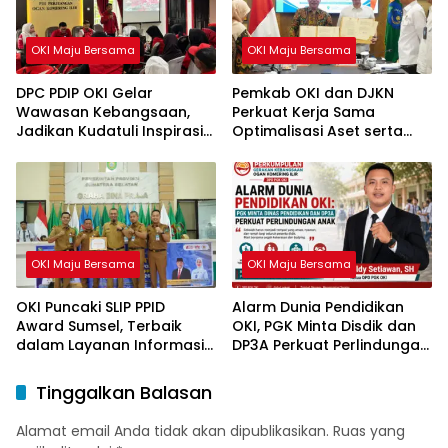
OKI Maju Bersama
OKI Maju Bersama
DPC PDIP OKI Gelar
Pemkab OKI dan DJKN
Wawasan Kebangsaan,
Perkuat Kerja Sama
Jadikan Kudatuli Inspirasi
Optimalisasi Aset serta
Perjuangan Demokrasi
Piutang Daerah
OKI Maju Bersama
OKI Maju Bersama
OKI Puncaki SLIP PPID
Alarm Dunia Pendidikan
Award Sumsel, Terbaik
OKI, PGK Minta Disdik dan
dalam Layanan Informasi
DP3A Perkuat Perlindungan
Publik
Anak
Tinggalkan Balasan
Alamat email Anda tidak akan dipublikasikan.
Ruas yang