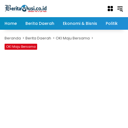
Langsung
ke
konten
Home
Berita Daerah
Ekonomi & Bisnis
Politik
Beranda
Berita Daerah
OKI Maju Bersama
OKI Maju Bersama