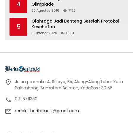
4
Olimpiade
25 Agustus 2016
7136
Olahraga Jadi Benteng Setelah Protokol
5
Kesehatan
3 Oktober 2020
6551
Jalan pramuka 4, Srijaya, B5, Alang-Alang Lebar Kota
Palembang, Sumatera Selatan, KodePos : 30156.
07115711330
redaksi.beritamusi@gmail.com