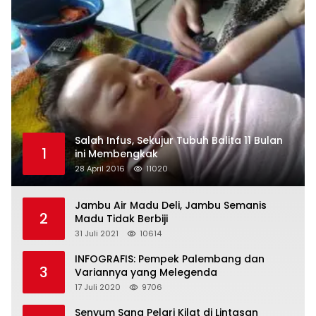
Salah Infus, Sekujur Tubuh Balita 11 Bulan
1
ini Membengkak
28 April 2016
11020
Jambu Air Madu Deli, Jambu Semanis
2
Madu Tidak Berbiji
31 Juli 2021
10614
INFOGRAFIS: Pempek Palembang dan
3
Variannya yang Melegenda
17 Juli 2020
9706
Senyum Sang Pelari Kilat di Lintasan