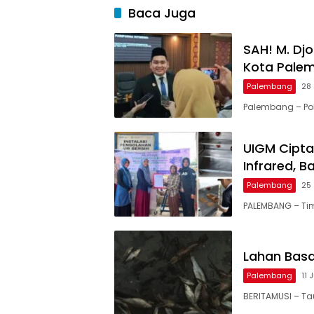
Baca Juga
SAH! M. Dj
Kota Pale
Palembang
28 
Palembang – Pol
UIGM Cipta
Infrared, 
Palembang
25 
PALEMBANG – Ti
Lahan Basa
Palembang
11 
BERITAMUSI – Tau