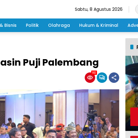
Sabtu, 8 Agustus 2026
& Bisnis
Politik
Olahraga
Hukum & Kriminal
Adve
asin Puji Palembang
182