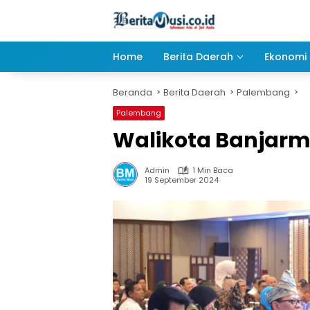
Langsung
ke
konten
Home
Berita Daerah
Ekonomi 
Beranda
Berita Daerah
Palembang
Palembang
Walikota Banjarm
Admin
1 Min Baca
19 September 2024