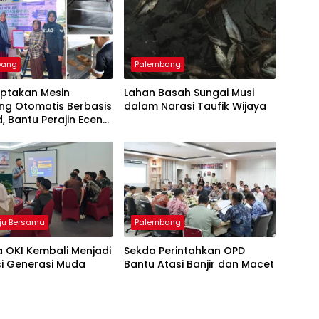
bang
Palembang
iptakan Mesin
Lahan Basah Sungai Musi
ng Otomatis Berbasis
dalam Narasi Taufik Wijaya
d, Bantu Perajin Eceng
 di Pulau Kemaro
ju Bersama
Palembang
 OKI Kembali Menjadi
Sekda Perintahkan OPD
si Generasi Muda
Bantu Atasi Banjir dan Macet