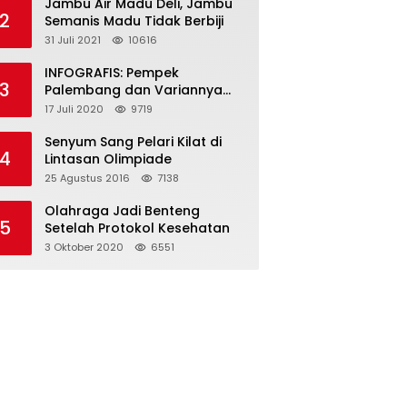
Jambu Air Madu Deli, Jambu
2
Semanis Madu Tidak Berbiji
31 Juli 2021
10616
INFOGRAFIS: Pempek
3
Palembang dan Variannya
yang Melegenda
17 Juli 2020
9719
Senyum Sang Pelari Kilat di
4
Lintasan Olimpiade
25 Agustus 2016
7138
Olahraga Jadi Benteng
5
Setelah Protokol Kesehatan
3 Oktober 2020
6551