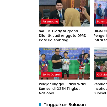
Palembang
Palem
SAH! M. Djody Nugraha
UIGM C
Dilantik Jadi Anggota DPRD
Pengeri
Kota Palembang
Infrare
Gondok
Berita Daerah
OKI Ma
Pelajar Linggau Bakal Wakili
Pemuda
Sumsel di O2SN Tingkat
Inspira
Nasional
Sumsel
Tinggalkan Balasan