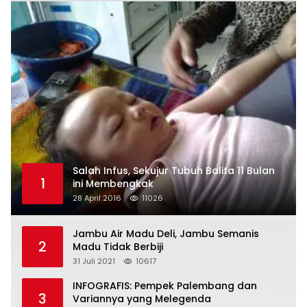
Salah Infus, Sekujur Tubuh Balita 11 Bulan
1
ini Membengkak
28 April 2016
11026
Jambu Air Madu Deli, Jambu Semanis
2
Madu Tidak Berbiji
31 Juli 2021
10617
INFOGRAFIS: Pempek Palembang dan
3
Variannya yang Melegenda