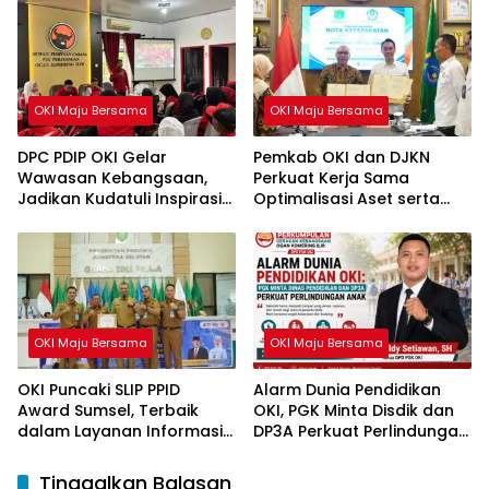
OKI Maju Bersama
OKI Maju Bersama
DPC PDIP OKI Gelar
Pemkab OKI dan DJKN
Wawasan Kebangsaan,
Perkuat Kerja Sama
Jadikan Kudatuli Inspirasi
Optimalisasi Aset serta
Perjuangan Demokrasi
Piutang Daerah
OKI Maju Bersama
OKI Maju Bersama
OKI Puncaki SLIP PPID
Alarm Dunia Pendidikan
Award Sumsel, Terbaik
OKI, PGK Minta Disdik dan
dalam Layanan Informasi
DP3A Perkuat Perlindungan
Publik
Anak
Tinggalkan Balasan