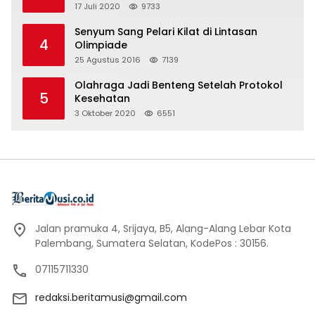
17 Juli 2020
9733
Senyum Sang Pelari Kilat di Lintasan
4
Olimpiade
25 Agustus 2016
7139
Olahraga Jadi Benteng Setelah Protokol
5
Kesehatan
3 Oktober 2020
6551
Jalan pramuka 4, Srijaya, B5, Alang-Alang Lebar Kota
Palembang, Sumatera Selatan, KodePos : 30156.
07115711330
redaksi.beritamusi@gmail.com