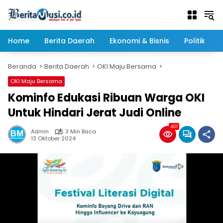
Langsung
ke
konten
Home
Berita Daerah
Ekonomi & Bisnis
Politik
Beranda
Berita Daerah
OKI Maju Bersama
OKI Maju Bersama
Kominfo Edukasi Ribuan Warga OKI
Untuk Hindari Jerat Judi Online
401
Admin
3 Min Baca
13 Oktober 2024