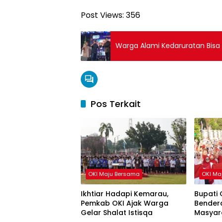
Post Views:
356
Warga Alami Kedaruratan Bisa 
Pos Terkait
OKI Maju Bersama
OKI Ma
Ikhtiar Hadapi Kemarau,
Bupati 
Pemkab OKI Ajak Warga
Bendera
Gelar Shalat Istisqa
Masyar
HUT ke-