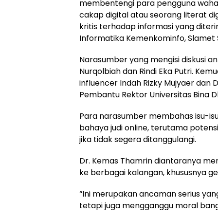
membentengi para pengguna wahana 
cakap digital atau seorang literat
kritis terhadap informasi yang dite
Informatika Kemenkominfo, Slamet
Narasumber yang mengisi diskusi ant
Nurqolbiah dan Rindi Eka Putri. Kemu
influencer Indah Rizky Mujyaer dan
Pembantu Rektor Universitas Bina 
Para narasumber membahas isu-isu k
bahaya judi online, terutama potens
jika tidak segera ditanggulangi.
Dr. Kemas Thamrin diantaranya mem
ke berbagai kalangan, khususnya ge
“Ini merupakan ancaman serius yan
tetapi juga mengganggu moral bang