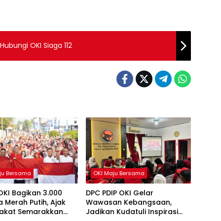
Hubungi OKI Siaga 112
ju Bersama
OKI Maju Bersama
OKI Bagikan 3.000
DPC PDIP OKI Gelar
 Merah Putih, Ajak
Wawasan Kebangsaan,
akat Semarakkan
Jadikan Kudatuli Inspirasi
81 RI
Perjuangan Demokrasi