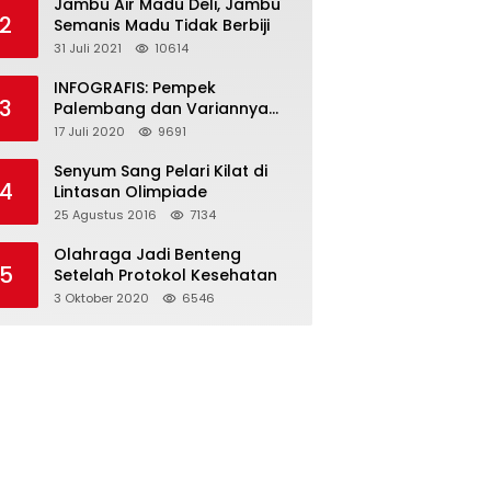
Jambu Air Madu Deli, Jambu
2
Semanis Madu Tidak Berbiji
31 Juli 2021
10614
INFOGRAFIS: Pempek
3
Palembang dan Variannya
yang Melegenda
17 Juli 2020
9691
Senyum Sang Pelari Kilat di
4
Lintasan Olimpiade
25 Agustus 2016
7134
Olahraga Jadi Benteng
5
Setelah Protokol Kesehatan
3 Oktober 2020
6546