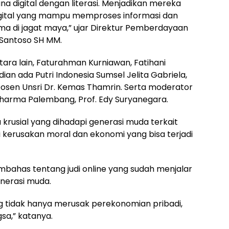
digital dengan literasi. Menjadikan mereka
 digital yang mampu memproses informasi dan
rima di jagat maya,” ujar Direktur Pemberdayaan
 Santoso SH MM.
ara lain, Faturahman Kurniawan, Fatihani
dian ada Putri Indonesia Sumsel Jelita Gabriela,
 Dosen Unsri Dr. Kemas Thamrin. Serta moderator
Dharma Palembang, Prof. Edy Suryanegara.
rusial yang dihadapi generasi muda terkait
i kerusakan moral dan ekonomi yang bisa terjadi
bahas tentang judi online yang sudah menjalar
nerasi muda.
g tidak hanya merusak perekonomian pribadi,
sa,” katanya.