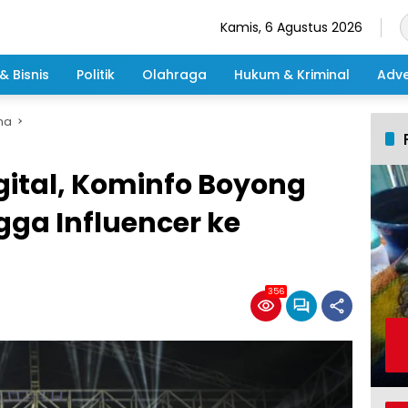
Kamis, 6 Agustus 2026
& Bisnis
Politik
Olahraga
Hukum & Kriminal
Adve
ma
Digital, Kominfo Boyong
gga Influencer ke
356