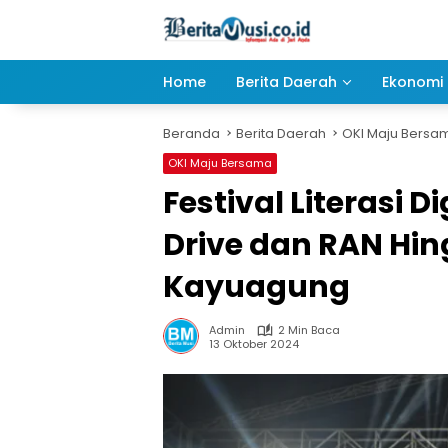
Langsung
ke
konten
Home
Berita Daerah
Ekonomi 
Beranda
Berita Daerah
OKI Maju Bersa
OKI Maju Bersama
Festival Literasi 
Drive dan RAN Hin
Kayuagung
Admin
2 Min Baca
13 Oktober 2024