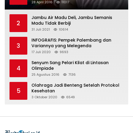
28 April 2016
11017
Jambu Air Madu Deli, Jambu Semanis
2
Madu Tidak Berbiji
31 Juli 2021
10614
INFOGRAFIS: Pempek Palembang dan
3
Variannya yang Melegenda
17 Juli 2020
9693
Senyum Sang Pelari Kilat di Lintasan
4
Olimpiade
25 Agustus 2016
7136
Olahraga Jadi Benteng Setelah Protokol
5
Kesehatan
3 Oktober 2020
6549