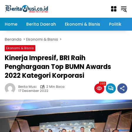
Langsung
ke
konten
Home
Berita Daerah
Ekonomi & Bisnis
Politik
Beranda
Ekonomi & Bisnis
Ekonomi & Bisnis
Kinerja Impresif, BRI Raih
Penghargaan Top BUMN Awards
2022 Kategori Korporasi
365
Berita Musi
2 Min Baca
17 Desember 2022