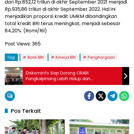
dari Rp.852,12 triliun di akhir September 2021 menjadi
Rp.935,86 triliun di akhir September 2022. Hal ini
menjadikan proporsi kredit UMKM dibandingkan
total kredit BRI terus meningkat, menjadi sebesar
84,20%. (Romi/Ril)
Post Views:
365
Tag:
Bank BRI
Kinerja BRI
Penghargaan
Diskominfo Siap Dorong ORARI
Pangkalpinang Lebih Hidup dan
Bertransformasi Digital
Pos Terkait