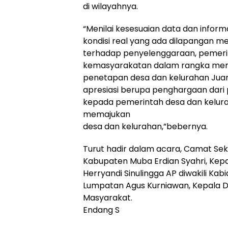
di wilayahnya.
“Menilai kesesuaian data dan info
kondisi real yang ada dilapangan m
terhadap penyelenggaraan, peme
kemasyarakatan dalam rangka meng
penetapan desa dan kelurahan Juara
apresiasi berupa penghargaan dari
kepada pemerintah desa dan kelurah
memajukan
desa dan kelurahan,”bebernya.
Turut hadir dalam acara, Camat Seka
Kabupaten Muba Erdian Syahri, Kepa
Herryandi Sinulingga AP diwakili Kab
Lumpatan Agus Kurniawan, Kepala 
Masyarakat.
Endang S