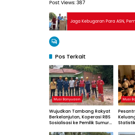
Post Views:
387
Jaga Kebugaran Para ASN, Pe
Pos Terkait
Musi Banyuasin
Musi B
Wujudkan Tambang Rakyat
Pesantr
Berkelanjutan, Koperasi RBS
Keluan
Sosialisasi ke Pemilik Sumur
Statist
Soal K3 dan GEP
Resmi d