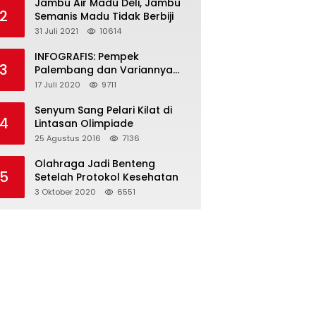
Jambu Air Madu Deli, Jambu
2
Semanis Madu Tidak Berbiji
31 Juli 2021
10614
INFOGRAFIS: Pempek
3
Palembang dan Variannya
yang Melegenda
17 Juli 2020
9711
Senyum Sang Pelari Kilat di
4
Lintasan Olimpiade
25 Agustus 2016
7136
Olahraga Jadi Benteng
5
Setelah Protokol Kesehatan
3 Oktober 2020
6551