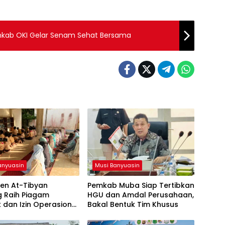
mkab OKI Gelar Senam Sehat Bersama
anyuasin
Musi Banyuasin
en At-Tibyan
Pemkab Muba Siap Tertibkan
g Raih Piagam
HGU dan Amdal Perusahaan,
ik dan Izin Operasional
Bakal Bentuk Tim Khusus
ari Kemenag RI