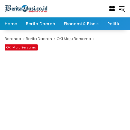
Langsung
ke
konten
Home
Berita Daerah
Ekonomi & Bisnis
Politik
Beranda
Berita Daerah
OKI Maju Bersama
OKI Maju Bersama