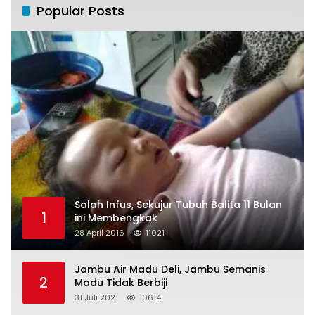
Popular Posts
Salah Infus, Sekujur Tubuh Balita 11 Bulan
1
ini Membengkak
28 April 2016
11021
Jambu Air Madu Deli, Jambu Semanis
2
Madu Tidak Berbiji
31 Juli 2021
10614