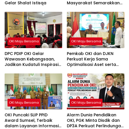
Gelar Shalat Istisqa
Masyarakat Semarakkan
HUT ke-81 RI
OKI Maju Bersama
OKI Maju Bersama
DPC PDIP OKI Gelar
Pemkab OKI dan DJKN
Wawasan Kebangsaan,
Perkuat Kerja Sama
Jadikan Kudatuli Inspirasi
Optimalisasi Aset serta
Perjuangan Demokrasi
Piutang Daerah
OKI Maju Bersama
OKI Maju Bersama
OKI Puncaki SLIP PPID
Alarm Dunia Pendidikan
Award Sumsel, Terbaik
OKI, PGK Minta Disdik dan
dalam Layanan Informasi
DP3A Perkuat Perlindungan