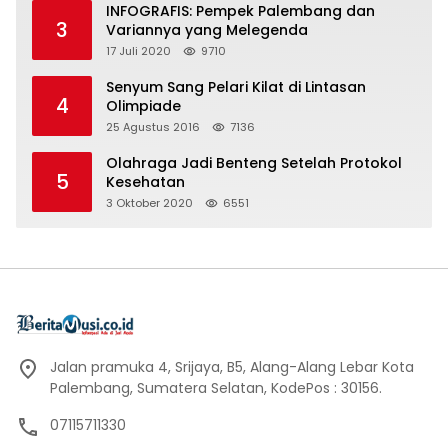
INFOGRAFIS: Pempek Palembang dan
3
Variannya yang Melegenda
17 Juli 2020
9710
Senyum Sang Pelari Kilat di Lintasan
4
Olimpiade
25 Agustus 2016
7136
Olahraga Jadi Benteng Setelah Protokol
5
Kesehatan
3 Oktober 2020
6551
Jalan pramuka 4, Srijaya, B5, Alang-Alang Lebar Kota
Palembang, Sumatera Selatan, KodePos : 30156.
07115711330