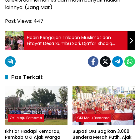
lainnya. (Jang Mat)
Post Views:
447
Hadiri Pengajian Trilapan Muslimat dan
Fitayat Desa Sumbu Sari, Dja’far Shodiq
Disambut Antusias Para Jamaah
Pos Terkait
OKI Maju Bersama
OKI Maju Bersama
Ikhtiar Hadapi Kemarau,
Bupati OKI Bagikan 3.000
Pemkab OKI Ajak Warga
Bendera Merah Putih, Ajak