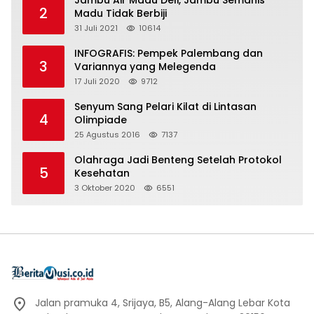
Jambu Air Madu Deli, Jambu Semanis
2
Madu Tidak Berbiji
31 Juli 2021
10614
INFOGRAFIS: Pempek Palembang dan
3
Variannya yang Melegenda
17 Juli 2020
9712
Senyum Sang Pelari Kilat di Lintasan
4
Olimpiade
25 Agustus 2016
7137
Olahraga Jadi Benteng Setelah Protokol
5
Kesehatan
3 Oktober 2020
6551
Jalan pramuka 4, Srijaya, B5, Alang-Alang Lebar Kota