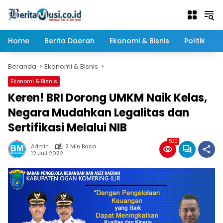
Langsung
ke
konten
Home
Berita Daerah
Ekonomi & Bisnis
Politik
Beranda
Ekonomi & Bisnis
Ekonomi & Bisnis
Keren! BRI Dorong UMKM Naik Kelas,
Negara Mudahkan Legalitas dan
Sertifikasi Melalui NIB
530
Admin
2 Min Baca
12 Juli 2022