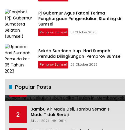
Pj Gubernur Agus Fatoni Terima
Penghargaan Pengendalian Stunting di
Sumsel
Pemprov Sumsel
31 Oktober 2023
Sekda Supriono Irup Hari Sumpah
Pemuda Dilingkungan Pemprov Sumsel
Pemprov Sumsel
28 Oktober 2023
Salah Infus, Sekujur Tubuh Balita 11 Bulan
Popular Posts
1
ini Membengkak
28 April 2016
11017
Jambu Air Madu Deli, Jambu Semanis
2
Madu Tidak Berbiji
31 Juli 2021
10614