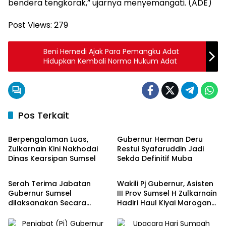
bendera tengkorak,” ujarnya menyemangati. (ADE)
Post Views:
279
Beni Hernedi Ajak Para Pemangku Adat
Hidupkan Kembali Norma Hukum Adat
Pos Terkait
Pemprov Sumsel
Musi Banyuasin
Berpengalaman Luas,
Gubernur Herman Deru
Zulkarnain Kini Nakhodai
Restui Syafaruddin Jadi
Dinas Kearsipan Sumsel
Sekda Definitif Muba
Pemprov Sumsel
Pemprov Sumsel
Serah Terima Jabatan
Wakili Pj Gubernur, Asisten
Gubernur Sumsel
III Prov Sumsel H Zulkarnain
dilaksanakan Secara
Hadiri Haul Kiyai Marogan
Sederhana
ke 124