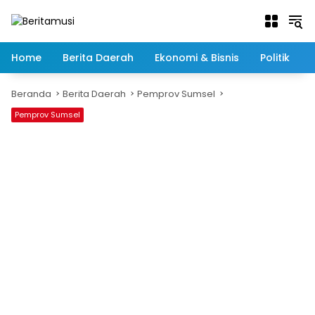
Langsung
ke
konten
Home
Berita Daerah
Ekonomi & Bisnis
Politik
Beranda
Berita Daerah
Pemprov Sumsel
Pemprov Sumsel