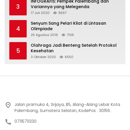
INFOGRAFIS: Pempek Palembang dan
3
Variannya yang Melegenda
17 Juli 2020
9697
Senyum Sang Pelari Kilat di Lintasan
4
Olimpiade
25 Agustus 2016
7136
Olahraga Jadi Benteng Setelah Protokol
5
Kesehatan
3 Oktober 2020
6550
Jalan pramuka 4, Srijaya, B5, Alang-Alang Lebar Kota
Palembang, Sumatera Selatan, KodePos : 30156.
07115711330