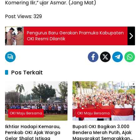
Komering Ilir,” ujar Asmar. (Jang Mat)
Post Views:
329
Pengurus Baru Gerakan Pramuka Kabupaten
OKI Resmi Dilantik
Pos Terkait
OKI Maju Bersama
OKI Maju Bersama
Ikhtiar Hadapi Kemarau,
Bupati OKI Bagikan 3.000
Pemkab OKI Ajak Warga
Bendera Merah Putih, Ajak
Gelar Shalat Istisqa
Masyarakat Semarakkan