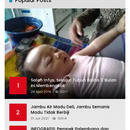
Popular Posts
Salah Infus, Sekujur Tubuh Balita 11 Bulan
1
ini Membengkak
28 April 2016
11017
Jambu Air Madu Deli, Jambu Semanis
2
Madu Tidak Berbiji
31 Juli 2021
10614
INFOGRAFIS: Pempek Palembang dan