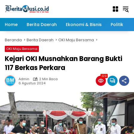
Langsung
ke
konten
Home
Berita Daerah
Ekonomi & Bisnis
Politik
Beranda
Berita Daerah
OKI Maju Bersama
OKI Maju Bersama
Kejari OKI Musnahkan Barang Bukti
117 Berkas Perkara
329
Admin
2 Min Baca
6 Agustus 2024