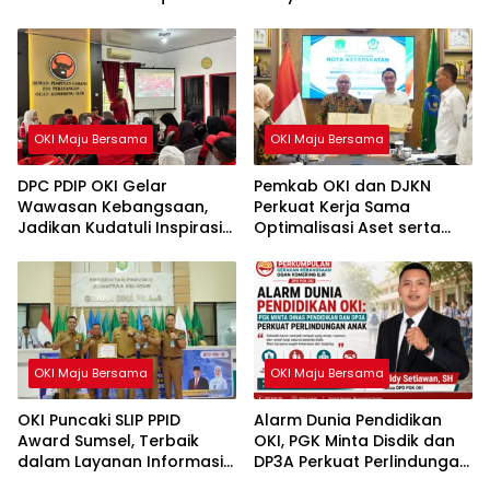
HUT ke-81 RI
OKI Maju Bersama
OKI Maju Bersama
DPC PDIP OKI Gelar
Pemkab OKI dan DJKN
Wawasan Kebangsaan,
Perkuat Kerja Sama
Jadikan Kudatuli Inspirasi
Optimalisasi Aset serta
Perjuangan Demokrasi
Piutang Daerah
OKI Maju Bersama
OKI Maju Bersama
OKI Puncaki SLIP PPID
Alarm Dunia Pendidikan
Award Sumsel, Terbaik
OKI, PGK Minta Disdik dan
dalam Layanan Informasi
DP3A Perkuat Perlindungan
Publik
Anak