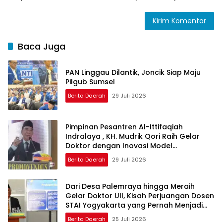
Baca Juga
PAN Linggau Dilantik, Joncik Siap Maju
Pilgub Sumsel
Berita Daerah
29 Juli 2026
Pimpinan Pesantren Al-Ittifaqiah
Indralaya , KH. Mudrik Qori Raih Gelar
Doktor dengan Inovasi Model
Pembelajaran Nagham Al-Qur’an di UMM
Berita Daerah
29 Juli 2026
Dari Desa Palemraya hingga Meraih
Gelar Doktor UII, Kisah Perjuangan Dosen
STAI Yogyakarta yang Pernah Menjadi
Driver Taksi Online
Berita Daerah
25 Juli 2026