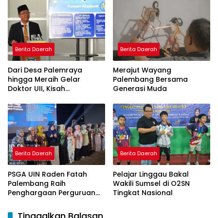
Model Pembelajaran
Nagham Al-Qur’an di UMM
Berita Daerah
Berita Daerah
Dari Desa Palemraya
Merajut Wayang
hingga Meraih Gelar
Palembang Bersama
Doktor UII, Kisah
Generasi Muda
Perjuangan Dosen STAI
Yogyakarta yang Pernah
Menjadi Driver Taksi Online
Berita Daerah
Berita Daerah
PSGA UIN Raden Fatah
Pelajar Linggau Bakal
Palembang Raih
Wakili Sumsel di O2SN
Penghargaan Perguruan
Tingkat Nasional
Tinggi Responsif Gender
Peringkat Pratama
Tinggalkan Balasan