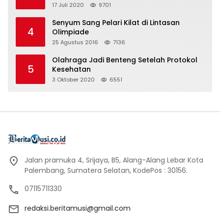
17 Juli 2020
9701
Senyum Sang Pelari Kilat di Lintasan
4
Olimpiade
25 Agustus 2016
7136
Olahraga Jadi Benteng Setelah Protokol
5
Kesehatan
3 Oktober 2020
6551
Jalan pramuka 4, Srijaya, B5, Alang-Alang Lebar Kota
Palembang, Sumatera Selatan, KodePos : 30156.
07115711330
redaksi.beritamusi@gmail.com