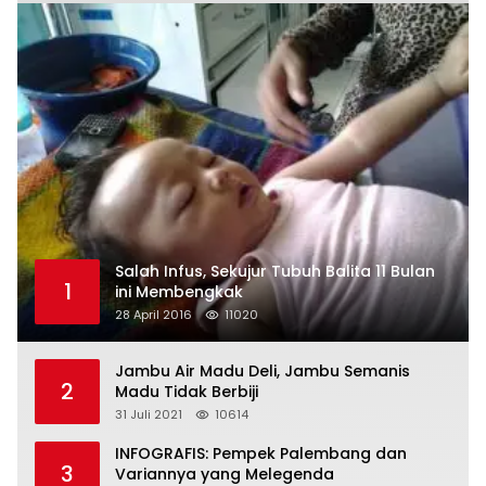
Salah Infus, Sekujur Tubuh Balita 11 Bulan
1
ini Membengkak
28 April 2016
11020
Jambu Air Madu Deli, Jambu Semanis
2
Madu Tidak Berbiji
31 Juli 2021
10614
INFOGRAFIS: Pempek Palembang dan
3
Variannya yang Melegenda