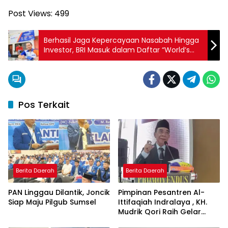
Post Views:
499
Berhasil Jaga Kepercayaan Nasabah Hingga
Investor, BRI Masuk dalam Daftar “World’s
Most Trustworthy Companies 2024”
Pos Terkait
Berita Daerah
Berita Daerah
PAN Linggau Dilantik, Joncik
Pimpinan Pesantren Al-
Siap Maju Pilgub Sumsel
Ittifaqiah Indralaya , KH.
Mudrik Qori Raih Gelar
Doktor dengan Inovasi