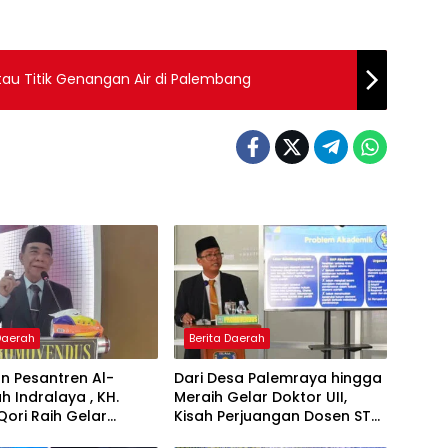
au Titik Genangan Air di Palembang
 Daerah
Berita Daerah
n Pesantren Al-
Dari Desa Palemraya hingga
ah Indralaya , KH.
Meraih Gelar Doktor UII,
Qori Raih Gelar
Kisah Perjuangan Dosen STAI
dengan Inovasi
Yogyakarta yang Pernah