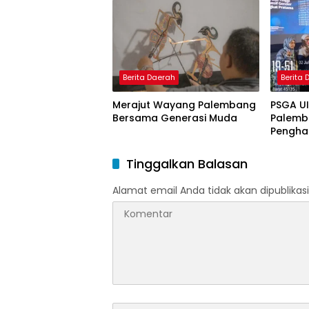
Model 
Nagham
Berita Daerah
Berita
Merajut Wayang Palembang
PSGA U
Bersama Generasi Muda
Palemb
Pengha
Tinggi 
Pering
Tinggalkan Balasan
Alamat email Anda tidak akan dipublikasi