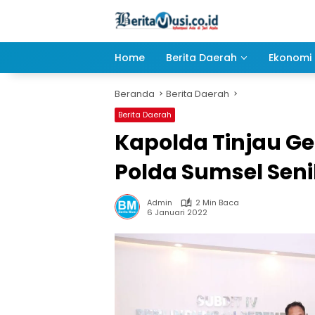
Langsung
ke
konten
Home
Berita Daerah
Ekonomi 
Beranda
Berita Daerah
Berita Daerah
Kapolda Tinjau G
Polda Sumsel Senil
Admin
2 Min Baca
6 Januari 2022