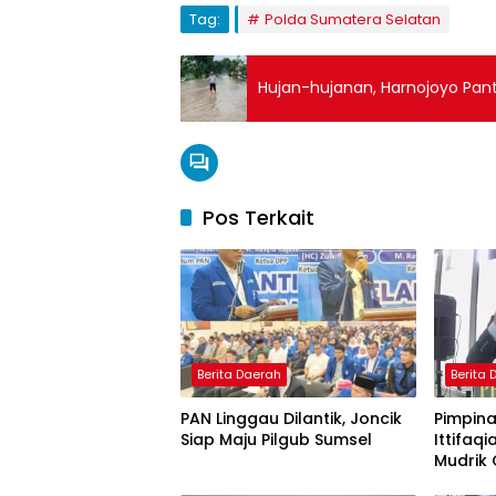
Tag:
Polda Sumatera Selatan
Hujan-hujanan, Harnojoyo Pant
Pos Terkait
Berita Daerah
Berita
PAN Linggau Dilantik, Joncik
Pimpina
Siap Maju Pilgub Sumsel
Ittifaqi
Mudrik 
Doktor 