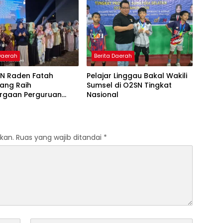
Pembelajaran
Menjadi Driver Taksi Online
 Al-Qur’an di UMM
 Daerah
Berita Daerah
IN Raden Fatah
Pelajar Linggau Bakal Wakili
ang Raih
Sumsel di O2SN Tingkat
rgaan Perguruan
Nasional
Responsif Gender
kat Pratama
kan.
Ruas yang wajib ditandai
*