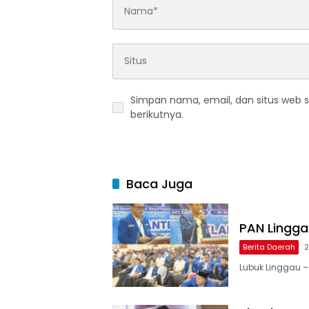
Simpan nama, email, dan situs web 
berikutnya.
Baca Juga
PAN Linggau
Berita Daerah
2
Lubuk Linggau –