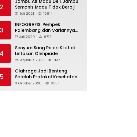
Jambu Air Madu Deli, Jambu
2
Semanis Madu Tidak Berbiji
31 Juli 2021
10614
INFOGRAFIS: Pempek
3
Palembang dan Variannya
yang Melegenda
17 Juli 2020
9712
Senyum Sang Pelari Kilat di
4
Lintasan Olimpiade
25 Agustus 2016
7137
Olahraga Jadi Benteng
5
Setelah Protokol Kesehatan
3 Oktober 2020
6551