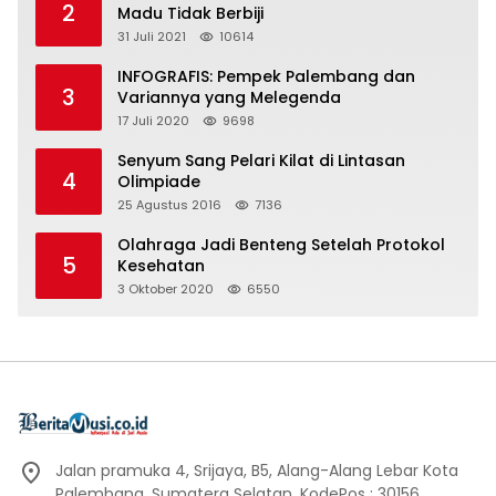
2
Madu Tidak Berbiji
31 Juli 2021
10614
INFOGRAFIS: Pempek Palembang dan
3
Variannya yang Melegenda
17 Juli 2020
9698
Senyum Sang Pelari Kilat di Lintasan
4
Olimpiade
25 Agustus 2016
7136
Olahraga Jadi Benteng Setelah Protokol
5
Kesehatan
3 Oktober 2020
6550
Jalan pramuka 4, Srijaya, B5, Alang-Alang Lebar Kota
Palembang, Sumatera Selatan, KodePos : 30156.