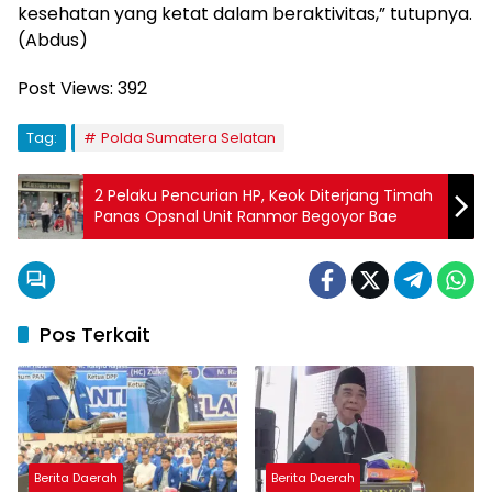
kesehatan yang ketat dalam beraktivitas,” tutupnya.
(Abdus)
Post Views:
392
Tag:
Polda Sumatera Selatan
2 Pelaku Pencurian HP, Keok Diterjang Timah
Panas Opsnal Unit Ranmor Begoyor Bae
Pos Terkait
Berita Daerah
Berita Daerah