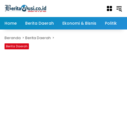
Langsung
ke
konten
Home
Berita Daerah
Ekonomi & Bisnis
Politik
Beranda
Berita Daerah
Berita Daerah