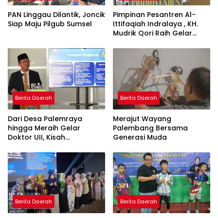
PAN Linggau Dilantik, Joncik
Pimpinan Pesantren Al-
Siap Maju Pilgub Sumsel
Ittifaqiah Indralaya , KH.
Mudrik Qori Raih Gelar
Doktor dengan Inovasi
Model Pembelajaran
Nagham Al-Qur’an di UMM
Berita Daerah
Berita Daerah
Dari Desa Palemraya
Merajut Wayang
hingga Meraih Gelar
Palembang Bersama
Doktor UII, Kisah
Generasi Muda
Perjuangan Dosen STAI
Yogyakarta yang Pernah
Menjadi Driver Taksi Online
Berita Daerah
Berita Daerah