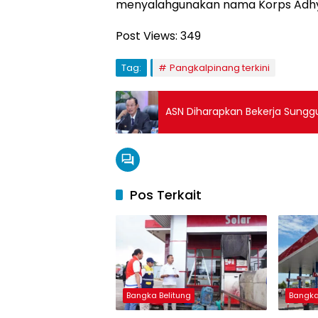
menyalahgunakan nama Korps Adhy
Post Views:
349
Tag:
Pangkalpinang terkini
ASN Diharapkan Bekerja Sungg
Pos Terkait
Bangka Belitung
Bangka