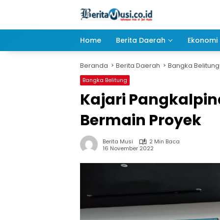
Langsung
ke
konten
Home
Berita Daerah
Ekonomi 
Beranda
Berita Daerah
Bangka Belitung
Bangka Belitung
Kajari Pangkalpi
Bermain Proyek
Berita Musi
2 Min Baca
16 November 2022