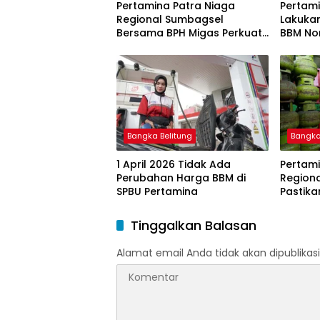
Pertamina Patra Niaga
Pertami
Regional Sumbagsel
Lakuka
Bersama BPH Migas Perkuat
BBM Non
Pengawasan Penyaluran
2026
BBM Subsidi bagi Nelayan
melalui Aplikasi XSTAR
Bangka Belitung
Bangka
1 April 2026 Tidak Ada
Pertami
Perubahan Harga BBM di
Region
SPBU Pertamina
Pastika
dan LP
Ramada
Tinggalkan Balasan
Idulfitri
Alamat email Anda tidak akan dipublikasi