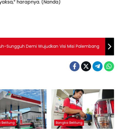
aksa,” harapnya. (Nanda)
uh-Sungguh Demi Wujudkan Visi Misi Palembang
 Belitung
Bangka Belitung