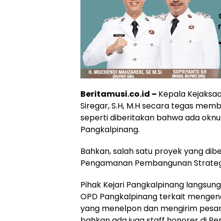
Beritamusi.co.id –
Kepala Kejaksaan
Siregar, S.H, M.H secara tegas mem
seperti diberitakan bahwa ada oknu
Pangkalpinang.
Bahkan, salah satu proyek yang di
Pengamanan Pembangunan Strategis
Pihak Kejari Pangkalpinang langsun
OPD Pangkalpinang terkait mengena
yang menelpon dan mengirim pesan k
bahkan ada juga staff honorer di 