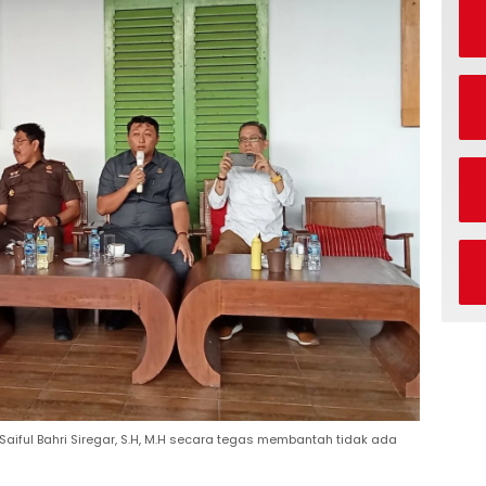
Saiful Bahri Siregar, S.H, M.H secara tegas membantah tidak ada