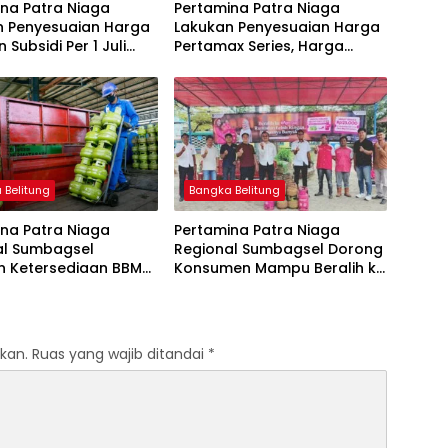
na Patra Niaga
Pertamina Patra Niaga
n Penyesuaian Harga
Lakukan Penyesuaian Harga
 Subsidi Per 1 Juli
Pertamax Series, Harga
Pertalite dan Solar Subsidi
Tetap
 Belitung
Bangka Belitung
na Patra Niaga
Pertamina Patra Niaga
al Sumbagsel
Regional Sumbagsel Dorong
n Ketersediaan BBM
Konsumen Mampu Beralih ke
G pada Masa
Bright Gas Melalui Program
n dan Menjelang
Trade In di Belitung Timur
kan.
Ruas yang wajib ditandai
*