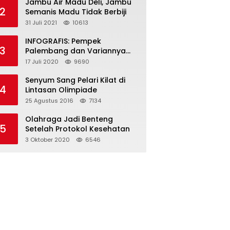
Jambu Air Madu Deli, Jambu
2
Semanis Madu Tidak Berbiji
31 Juli 2021
10613
INFOGRAFIS: Pempek
3
Palembang dan Variannya
yang Melegenda
17 Juli 2020
9690
Senyum Sang Pelari Kilat di
4
Lintasan Olimpiade
25 Agustus 2016
7134
Olahraga Jadi Benteng
5
Setelah Protokol Kesehatan
3 Oktober 2020
6546