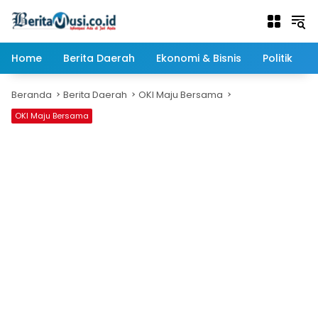
Langsung
ke
konten
Home
Berita Daerah
Ekonomi & Bisnis
Politik
Beranda
Berita Daerah
OKI Maju Bersama
OKI Maju Bersama