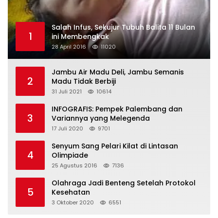
Salah Infus, Sekujur Tubuh Balita 11 Bulan
1
ini Membengkak
28 April 2016
11020
Jambu Air Madu Deli, Jambu Semanis
2
Madu Tidak Berbiji
31 Juli 2021
10614
INFOGRAFIS: Pempek Palembang dan
3
Variannya yang Melegenda
17 Juli 2020
9701
Senyum Sang Pelari Kilat di Lintasan
4
Olimpiade
25 Agustus 2016
7136
Olahraga Jadi Benteng Setelah Protokol
5
Kesehatan
3 Oktober 2020
6551