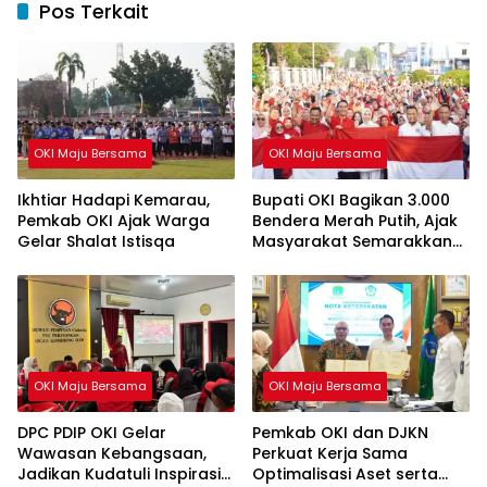
Pos Terkait
OKI Maju Bersama
OKI Maju Bersama
Ikhtiar Hadapi Kemarau,
Bupati OKI Bagikan 3.000
Pemkab OKI Ajak Warga
Bendera Merah Putih, Ajak
Gelar Shalat Istisqa
Masyarakat Semarakkan
HUT ke-81 RI
OKI Maju Bersama
OKI Maju Bersama
DPC PDIP OKI Gelar
Pemkab OKI dan DJKN
Wawasan Kebangsaan,
Perkuat Kerja Sama
Jadikan Kudatuli Inspirasi
Optimalisasi Aset serta