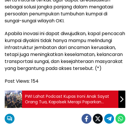
sebagai solusi jangka panjang dalam mengatasi
persoalan penumpukan tumbuhan kumpai di
sungai-sungai wilayah OKI.
Apabila inovasi ini dapat diwujudkan, kapal pencacah
kumpai diyakini tidak hanya mampu melindungi
infrastruktur jembatan dari ancaman kerusakan,
tetapi juga meningkatkan keselamatan, kelancaran
transportasi sungai, dan kesejahteraan masyarakat
yang bergantung pada akses tersebut. (*)
Post Views:
154
PWI Lahat Podcast Kupas Ironi Anak Sayat
Orang Tua, Kapolsek Merapi Paparkan
Kronologi dan Buktikan Respon Cepat
Layanan 110