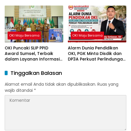
Perjuangan Demokrasi
Piutang Daerah
OKI Maju Bersama
OKI Maju Bersama
OKI Puncaki SLIP PPID
Alarm Dunia Pendidikan
Award Sumsel, Terbaik
OKI, PGK Minta Disdik dan
dalam Layanan Informasi
DP3A Perkuat Perlindungan
Publik
Anak
Tinggalkan Balasan
Alamat email Anda tidak akan dipublikasikan.
Ruas yang
wajib ditandai
*