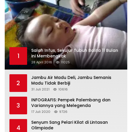
Salah Infus, Sekujur Tubuh Balita 11 Bulan
1
ini Membengkak
28 April 2016
11025
Jambu Air Madu Deli, Jambu Semanis
2
Madu Tidak Berbiji
31 Juli 2021
10616
INFOGRAFIS: Pempek Palembang dan
3
Variannya yang Melegenda
17 Juli 2020
9726
Senyum Sang Pelari Kilat di Lintasan
4
Olimpiade