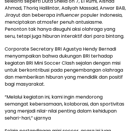
selebriti seperti Duta Sheila on 7, El Rumi, Alshad
Ahmad, Thoriq Halilintar, Aaliyah Massaid, Anwar BAB,
Jirayut dan beberapa
influencer
populer Indonesia,
menciptakan atmosfer penuh antusiasme.
Penonton tak hanya disuguhi aksi olahraga yang
seru, tetapi juga hiburan interaktif dari para bintang.
Corporate Secretary BRI Agustya Hendy Bernadi
menyampaikan bahwa dukungan BRI terhadap
kegiatan BRI Mini Soccer Clash sejalan dengan misi
untuk berkontribusi pada pengembangan olahraga
dan memberikan hiburan yang mendidik dan positif
bagi masyarakat.
“Melalui kegiatan ini, kami ingin mendorong
semangat kebersamaan, kolaborasi, dan sportivitas
yang menjadi nilai-nilai penting dalam kehidupan
sehari-hari,” ujarnya
Selain pertandingan mini soccer, acara ini juga