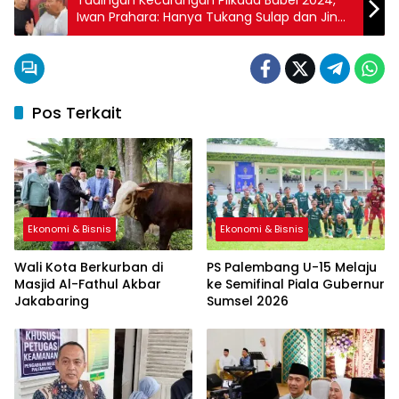
Iwan Prahara: Hanya Tukang Sulap dan Jin
yang Bisa Hilangkan Suara
Pos Terkait
Ekonomi & Bisnis
Ekonomi & Bisnis
Wali Kota Berkurban di
PS Palembang U-15 Melaju
Masjid Al-Fathul Akbar
ke Semifinal Piala Gubernur
Jakabaring
Sumsel 2026