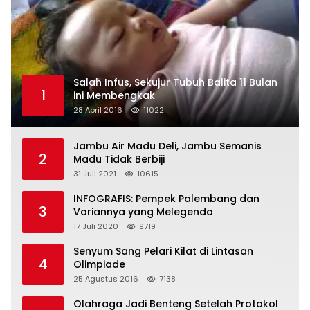
Salah Infus, Sekujur Tubuh Balita 11 Bulan
1
ini Membengkak
28 April 2016
11022
Jambu Air Madu Deli, Jambu Semanis
2
Madu Tidak Berbiji
31 Juli 2021
10615
INFOGRAFIS: Pempek Palembang dan
3
Variannya yang Melegenda
17 Juli 2020
9719
Senyum Sang Pelari Kilat di Lintasan
4
Olimpiade
25 Agustus 2016
7138
Olahraga Jadi Benteng Setelah Protokol