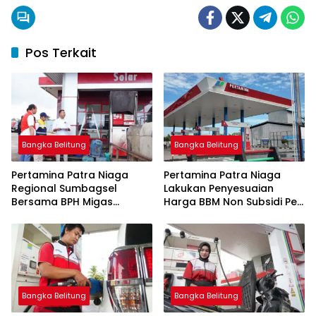
Pos Terkait
Bangka Belitung
Bangka Belitung
Pertamina Patra Niaga
Pertamina Patra Niaga
Regional Sumbagsel
Lakukan Penyesuaian
Bersama BPH Migas
Harga BBM Non Subsidi Per
Perkuat Pengawasan
1 Juli 2026
Penyaluran BBM Subsidi
bagi Nelayan melalui
Aplikasi XSTAR
Bangka Belitung
Bangka Belitung