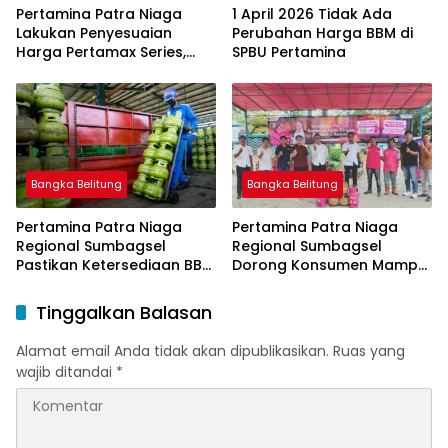
Pertamina Patra Niaga
1 April 2026 Tidak Ada
Lakukan Penyesuaian
Perubahan Harga BBM di
Harga Pertamax Series,
SPBU Pertamina
Harga Pertalite dan Solar
Subsidi Tetap
Bangka Belitung
Bangka Belitung
Pertamina Patra Niaga
Pertamina Patra Niaga
Regional Sumbagsel
Regional Sumbagsel
Pastikan Ketersediaan BBM
Dorong Konsumen Mampu
dan LPG pada Masa
Beralih ke Bright Gas
Ramadan dan Menjelang
Melalui Program Trade In
Tinggalkan Balasan
Idulfitri
di Belitung Timur
Alamat email Anda tidak akan dipublikasikan.
Ruas yang
wajib ditandai
*