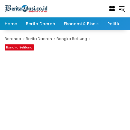
Langsung
ke
konten
Home
Berita Daerah
Ekonomi & Bisnis
Politik
Beranda
Berita Daerah
Bangka Belitung
Bangka Belitung