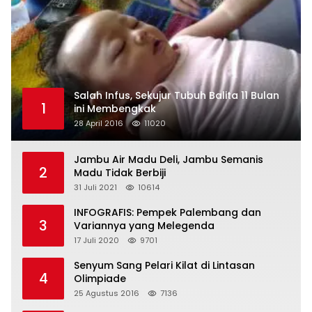
Salah Infus, Sekujur Tubuh Balita 11 Bulan
1
ini Membengkak
28 April 2016
11020
Jambu Air Madu Deli, Jambu Semanis
2
Madu Tidak Berbiji
31 Juli 2021
10614
INFOGRAFIS: Pempek Palembang dan
3
Variannya yang Melegenda
17 Juli 2020
9701
Senyum Sang Pelari Kilat di Lintasan
4
Olimpiade
25 Agustus 2016
7136