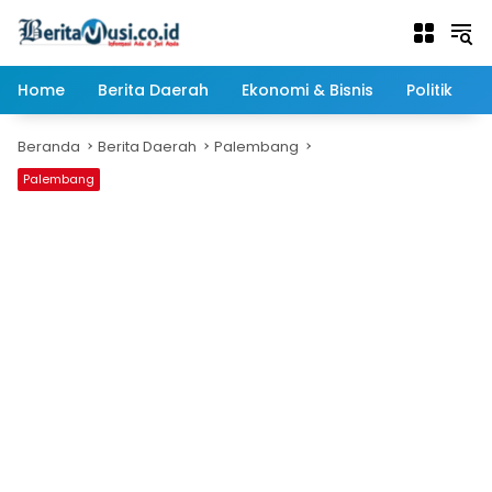
Langsung
ke
konten
Home
Berita Daerah
Ekonomi & Bisnis
Politik
Beranda
Berita Daerah
Palembang
Palembang