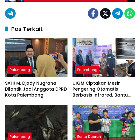
Pos Terkait
Palembang
Palembang
SAH! M. Djody Nugraha
UIGM Ciptakan Mesin
Dilantik Jadi Anggota DPRD
Pengering Otomatis
Kota Palembang
Berbasis Infrared, Bantu
Perajin Eceng Gondok di
Pulau Kemaro
Palembang
Berita Daerah