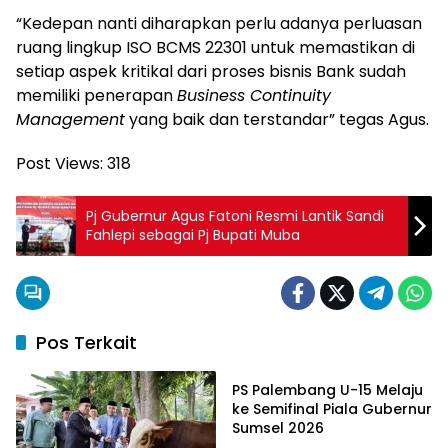
“Kedepan nanti diharapkan perlu adanya perluasan
ruang lingkup ISO BCMS 22301 untuk memastikan di
setiap aspek kritikal dari proses bisnis Bank sudah
memiliki penerapan
Business Continuity
Management
yang baik dan terstandar” tegas Agus.
Post Views:
318
Pj Gubernur Agus Fatoni Resmi Lantik Sandi
Fahlepi sebagai Pj Bupati Muba
Pos Terkait
Ekonomi & Bisnis
PS Palembang U-15 Melaju
ke Semifinal Piala Gubernur
Sumsel 2026