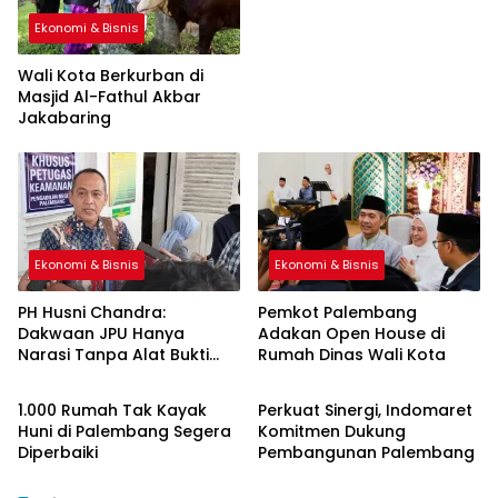
Ekonomi & Bisnis
Wali Kota Berkurban di
Masjid Al-Fathul Akbar
Jakabaring
Ekonomi & Bisnis
Ekonomi & Bisnis
PH Husni Chandra:
Pemkot Palembang
Dakwaan JPU Hanya
Adakan Open House di
Narasi Tanpa Alat Bukti
Rumah Dinas Wali Kota
Ekonomi & Bisnis
Ekonomi & Bisnis
Sah
1.000 Rumah Tak Kayak
Perkuat Sinergi, Indomaret
Huni di Palembang Segera
Komitmen Dukung
Diperbaiki
Pembangunan Palembang