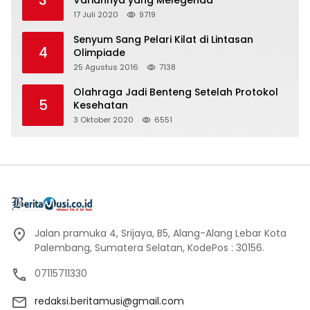
3
Variannya yang Melegenda
17 Juli 2020
9719
Senyum Sang Pelari Kilat di Lintasan
4
Olimpiade
25 Agustus 2016
7138
Olahraga Jadi Benteng Setelah Protokol
5
Kesehatan
3 Oktober 2020
6551
Jalan pramuka 4, Srijaya, B5, Alang-Alang Lebar Kota
Palembang, Sumatera Selatan, KodePos : 30156.
07115711330
redaksi.beritamusi@gmail.com