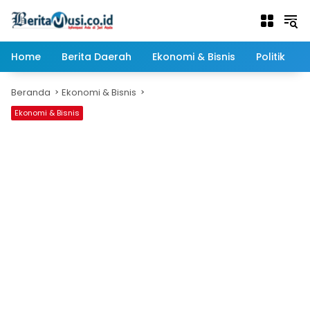
Langsung
ke
konten
Home
Berita Daerah
Ekonomi & Bisnis
Politik
Beranda
Ekonomi & Bisnis
Ekonomi & Bisnis