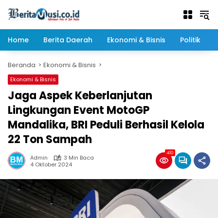
Langsung
ke
konten
Home
Berita Daerah
Ekonomi & Bisnis
Politik
Beranda
Ekonomi & Bisnis
Ekonomi & Bisnis
Jaga Aspek Keberlanjutan
Lingkungan Event MotoGP
Mandalika, BRI Peduli Berhasil Kelola
22 Ton Sampah
410
Admin
3 Min Baca
4 Oktober 2024