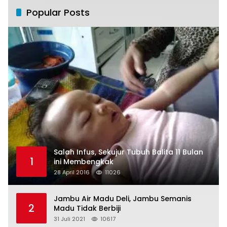
Popular Posts
Salah Infus, Sekujur Tubuh Balita 11 Bulan
1
ini Membengkak
28 April 2016
11026
Jambu Air Madu Deli, Jambu Semanis
2
Madu Tidak Berbiji
31 Juli 2021
10617