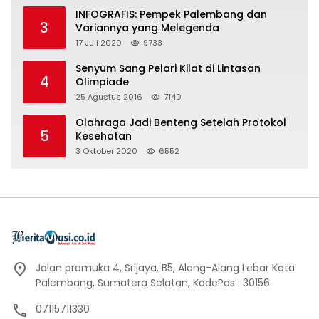
INFOGRAFIS: Pempek Palembang dan
3
Variannya yang Melegenda
17 Juli 2020
9733
Senyum Sang Pelari Kilat di Lintasan
4
Olimpiade
25 Agustus 2016
7140
Olahraga Jadi Benteng Setelah Protokol
5
Kesehatan
3 Oktober 2020
6552
Jalan pramuka 4, Srijaya, B5, Alang-Alang Lebar Kota
Palembang, Sumatera Selatan, KodePos : 30156.
07115711330