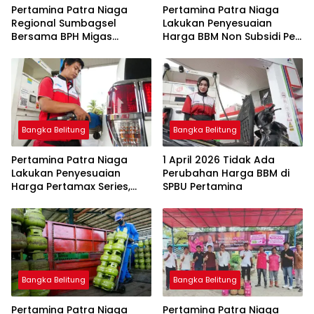
Pertamina Patra Niaga
Pertamina Patra Niaga
Regional Sumbagsel
Lakukan Penyesuaian
Bersama BPH Migas
Harga BBM Non Subsidi Per
Perkuat Pengawasan
1 Juli 2026
Penyaluran BBM Subsidi
bagi Nelayan melalui
Aplikasi XSTAR
Bangka Belitung
Bangka Belitung
Pertamina Patra Niaga
1 April 2026 Tidak Ada
Lakukan Penyesuaian
Perubahan Harga BBM di
Harga Pertamax Series,
SPBU Pertamina
Harga Pertalite dan Solar
Subsidi Tetap
Bangka Belitung
Bangka Belitung
Pertamina Patra Niaga
Pertamina Patra Niaga