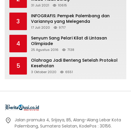
31 Juli 2021
10615
INFOGRAFIS: Pempek Palembang dan
3
Variannya yang Melegenda
17 Juli 2020
9717
Senyum Sang Pelari Kilat di Lintasan
4
Olimpiade
25 Agustus 2016
7138
Olahraga Jadi Benteng Setelah Protokol
5
Kesehatan
3 Oktober 2020
6551
Jalan pramuka 4, Srijaya, B5, Alang-Alang Lebar Kota
Palembang, Sumatera Selatan, KodePos : 30156.