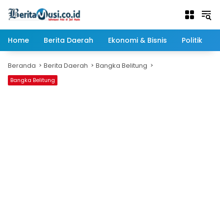
Langsung
ke
konten
Home
Berita Daerah
Ekonomi & Bisnis
Politik
Beranda
Berita Daerah
Bangka Belitung
Bangka Belitung