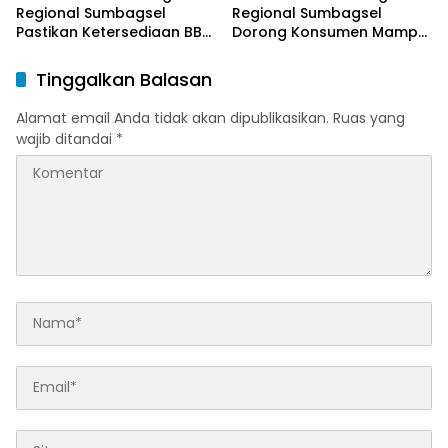
Regional Sumbagsel
Regional Sumbagsel
Pastikan Ketersediaan BBM
Dorong Konsumen Mampu
dan LPG pada Masa
Beralih ke Bright Gas
Ramadan dan Menjelang
Melalui Program Trade In
Tinggalkan Balasan
Idulfitri
di Belitung Timur
Alamat email Anda tidak akan dipublikasikan.
Ruas yang
wajib ditandai
*