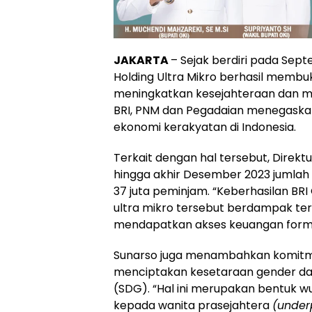
JAKARTA
– Sejak berdiri pada Sept
Holding Ultra Mikro berhasil membu
meningkatkan kesejahteraan dan me
BRI, PNM dan Pegadaian menegaska
ekonomi kerakyatan di Indonesia.
Terkait dengan hal tersebut, Dire
hingga akhir Desember 2023 jumlah 
37 juta peminjam. “Keberhasilan B
ultra mikro tersebut berdampak t
mendapatkan akses keuangan forma
Sunarso juga menambahkan komitme
menciptakan kesetaraan gender d
(SDG). “Hal ini merupakan bentuk 
kepada wanita prasejahtera
(under