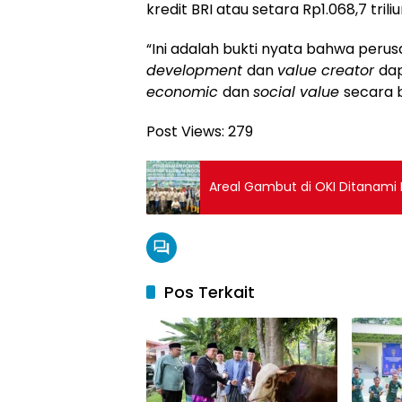
kredit BRI atau setara Rp1.068,7 triliu
“Ini adalah bukti nyata bahwa peru
development
dan
value creator
dap
economic
dan
social value
secara 
Post Views:
279
Areal Gambut di OKI Ditanami
Pos Terkait