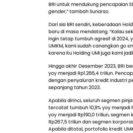
BRI untuk mendukung pencapaian S
gender
,” tambah Sunarso.
Dari sisi BRI sendiri, keberadaan 
baru di masa mendatang. “Kalau sek
ingin tetap tumbuh agresif di 2024, y
UMKM, kami sudah canangkan go sma
karena itu Holding UMi juga kami ja
Hingga akhir Desember 2023, BRI be
yoy menjadi Rp1.266,4 triliun. Pencap
dengan penyaluran kredit industri p
sepanjang tahun 2023.
Apabila dirinci, seluruh segmen pin
tercatat tumbuh 10,9% yoy menjadi R
yoy menjadi Rp190,0 triliun, segme
Rp267,5 triliun dan segmen korporasi
Apabila ditotal, portofolio kredit 