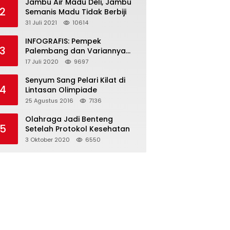
Jambu Air Madu Deli, Jambu
2
Semanis Madu Tidak Berbiji
31 Juli 2021
10614
INFOGRAFIS: Pempek
3
Palembang dan Variannya
yang Melegenda
17 Juli 2020
9697
Senyum Sang Pelari Kilat di
4
Lintasan Olimpiade
25 Agustus 2016
7136
Olahraga Jadi Benteng
5
Setelah Protokol Kesehatan
3 Oktober 2020
6550