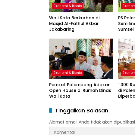
Ekonomi & Bisnis
Ekonom
Wali Kota Berkurban di
PS Pale
Masjid Al-Fathul Akbar
Semifin
Jakabaring
Sumsel
Ekonomi & Bisnis
Ekonom
Pemkot Palembang Adakan
1.000 R
Open House di Rumah Dinas
di Pal
Wali Kota
Diperba
Tinggalkan Balasan
Alamat email Anda tidak akan dipublikasi