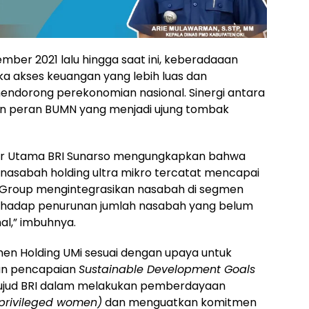
ember 2021 lalu hingga saat ini, keberadaaan
ka akses keuangan yang lebih luas dan
ndorong perekonomian nasional. Sinergi antara
n peran BUMN yang menjadi ujung tombak
ktur Utama BRI Sunarso mengungkapkan bahwa
nasabah holding ultra mikro tercatat mencapai
RI Group mengintegrasikan nasabah di segmen
erhadap penurunan jumlah nasabah yang belum
l,” imbuhnya.
n Holding UMi sesuai dengan upaya untuk
an pencapaian
Sustainable Development Goals
wujud BRI dalam melakukan pemberdayaan
privileged women)
dan menguatkan komitmen