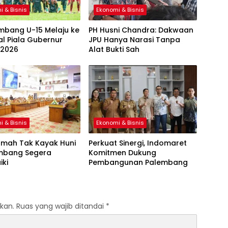
i & Bisnis
Ekonomi & Bisnis
mbang U-15 Melaju ke
PH Husni Chandra: Dakwaan
al Piala Gubernur
JPU Hanya Narasi Tanpa
 2026
Alat Bukti Sah
i & Bisnis
Ekonomi & Bisnis
umah Tak Kayak Huni
Perkuat Sinergi, Indomaret
embang Segera
Komitmen Dukung
iki
Pembangunan Palembang
kan.
Ruas yang wajib ditandai
*