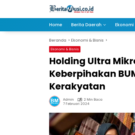
Langsung
ke
konten
Home
Berita Daerah
Ekonomi 
Beranda
Ekonomi & Bisnis
Ekonomi & Bisnis
Holding Ultra Mikr
Keberpihakan BU
Kerakyatan
Admin
2 Min Baca
7 Februari 2024