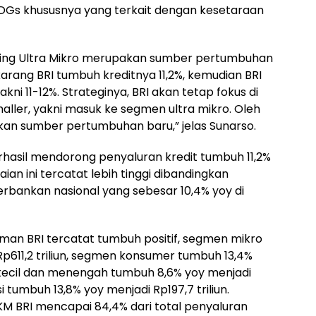
DGs khususnya yang terkait dengan kesetaraan
Holding Ultra Mikro merupakan sumber pertumbuhan
arang BRI tumbuh kreditnya 11,2%, kemudian BRI
akni 11-12%. Strateginya, BRI akan tetap fokus di
ller, yakni masuk ke segmen ultra mikro. Oleh
dikan sumber pertumbuhan baru,” jelas Sunarso.
rhasil mendorong penyaluran kredit tumbuh 11,2%
aian ini tercatat lebih tinggi dibandingkan
erbankan nasional yang sebesar 10,4% yoy di
jaman BRI tercatat tumbuh positif, segmen mikro
p611,2 triliun, segmen konsumer tumbuh 13,4%
n kecil dan menengah tumbuh 8,6% yoy menjadi
 tumbuh 13,8% yoy menjadi Rp197,7 triliun.
UMKM BRI mencapai 84,4% dari total penyaluran