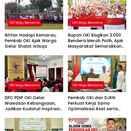
OKI Maju Bersama
OKI Maju Bersama
Ikhtiar Hadapi Kemarau,
Bupati OKI Bagikan 3.000
Pemkab OKI Ajak Warga
Bendera Merah Putih, Ajak
Gelar Shalat Istisqa
Masyarakat Semarakkan
HUT ke-81 RI
OKI Maju Bersama
OKI Maju Bersama
DPC PDIP OKI Gelar
Pemkab OKI dan DJKN
Wawasan Kebangsaan,
Perkuat Kerja Sama
Jadikan Kudatuli Inspirasi
Optimalisasi Aset serta
Perjuangan Demokrasi
Piutang Daerah