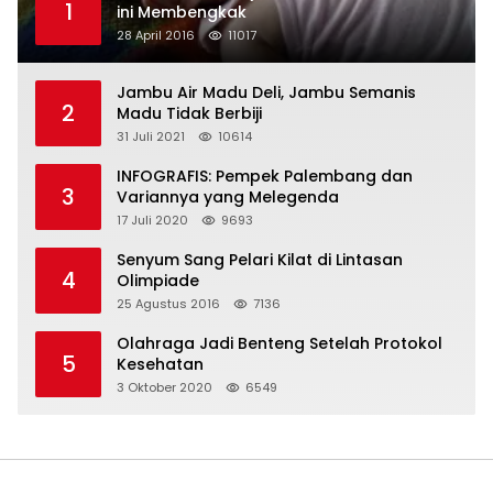
1
ini Membengkak
28 April 2016
11017
Jambu Air Madu Deli, Jambu Semanis
2
Madu Tidak Berbiji
31 Juli 2021
10614
INFOGRAFIS: Pempek Palembang dan
3
Variannya yang Melegenda
17 Juli 2020
9693
Senyum Sang Pelari Kilat di Lintasan
4
Olimpiade
25 Agustus 2016
7136
Olahraga Jadi Benteng Setelah Protokol
5
Kesehatan
3 Oktober 2020
6549