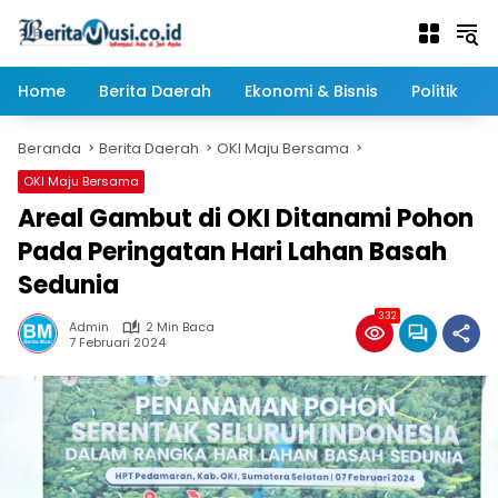
Langsung
ke
konten
Home
Berita Daerah
Ekonomi & Bisnis
Politik
Beranda
Berita Daerah
OKI Maju Bersama
OKI Maju Bersama
Areal Gambut di OKI Ditanami Pohon
Pada Peringatan Hari Lahan Basah
Sedunia
332
Admin
2 Min Baca
7 Februari 2024