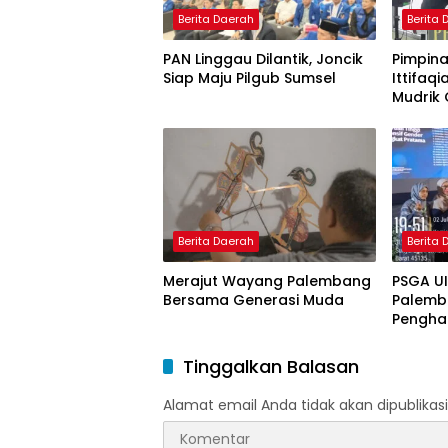
Berita Daerah
Berita
PAN Linggau Dilantik, Joncik
Pimpina
Siap Maju Pilgub Sumsel
Ittifaqi
Mudrik 
Doktor 
Model 
Nagham
Berita Daerah
Berita
Merajut Wayang Palembang
PSGA U
Bersama Generasi Muda
Palemb
Pengha
Tinggi 
Pering
Tinggalkan Balasan
Alamat email Anda tidak akan dipublikasi