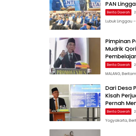
PAN Linggau
Berita Daerah
2
Lubuk Linggau –
Pimpinan Pe
Mudrik Qor
Pembelaja
Berita Daerah
2
MALANG, Beritamu
Dari Desa 
Kisah Perj
Pernah Menj
Berita Daerah
2
Yogyakarta, Ber