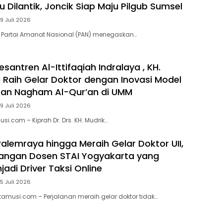
 Dilantik, Joncik Siap Maju Pilgub Sumsel
9 Juli 2026
 Partai Amanat Nasional (PAN) menegaskan…
santren Al-Ittifaqiah Indralaya , KH.
i Raih Gelar Doktor dengan Inovasi Model
ran Nagham Al-Qur’an di UMM
9 Juli 2026
si.com – Kiprah Dr. Drs. KH. Mudrik…
Palemraya hingga Meraih Gelar Doktor UII,
uangan Dosen STAI Yogyakarta yang
adi Driver Taksi Online
5 Juli 2026
itamusi.com – Perjalanan meraih gelar doktor tidak…