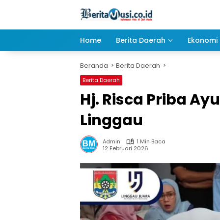
Langsung
ke
konten
Home
Berita Daerah
Ekonomi 
Beranda
Berita Daerah
Berita Daerah
Hj. Risca Priba Ay
Linggau
Admin
1 Min Baca
12 Februari 2026