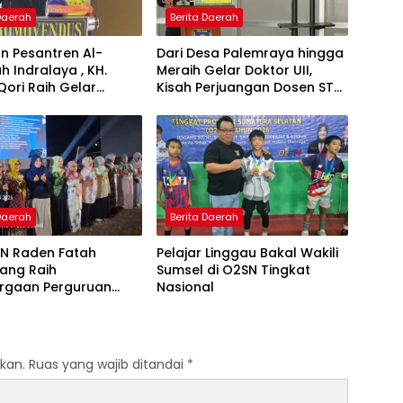
 Daerah
Berita Daerah
n Pesantren Al-
Dari Desa Palemraya hingga
ah Indralaya , KH.
Meraih Gelar Doktor UII,
Qori Raih Gelar
Kisah Perjuangan Dosen STAI
dengan Inovasi
Yogyakarta yang Pernah
Pembelajaran
Menjadi Driver Taksi Online
 Al-Qur’an di UMM
 Daerah
Berita Daerah
IN Raden Fatah
Pelajar Linggau Bakal Wakili
ang Raih
Sumsel di O2SN Tingkat
rgaan Perguruan
Nasional
Responsif Gender
kat Pratama
kan.
Ruas yang wajib ditandai
*