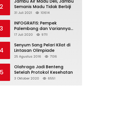
Jambu Air Madu Deli, Jambu
2
Semanis Madu Tidak Berbiji
31 Juli 2021
10614
INFOGRAFIS: Pempek
3
Palembang dan Variannya
yang Melegenda
17 Juli 2020
9711
Senyum Sang Pelari Kilat di
4
Lintasan Olimpiade
25 Agustus 2016
7136
Olahraga Jadi Benteng
5
Setelah Protokol Kesehatan
3 Oktober 2020
6551