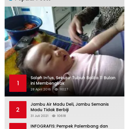
Salah Infus, Sekujur Tubuh Balita 11 Bulan
1
ini Membengkak
28 April 2016
11027
Jambu Air Madu Deli, Jambu Semanis
2
Madu Tidak Berbiji
31 Juli 2021
10618
INFOGRAFIS: Pempek Palembang dan