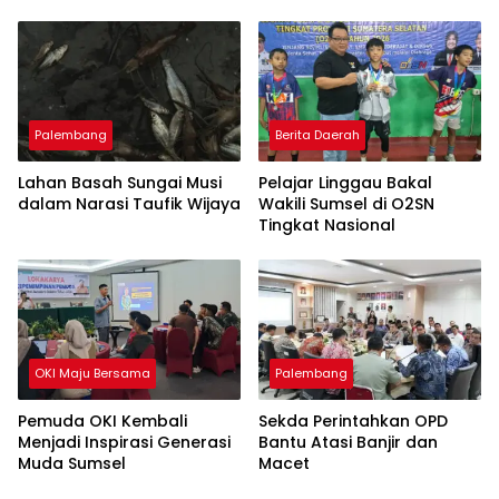
Perajin Eceng Gondok di
Pulau Kemaro
Palembang
Berita Daerah
Lahan Basah Sungai Musi
Pelajar Linggau Bakal
dalam Narasi Taufik Wijaya
Wakili Sumsel di O2SN
Tingkat Nasional
OKI Maju Bersama
Palembang
Pemuda OKI Kembali
Sekda Perintahkan OPD
Menjadi Inspirasi Generasi
Bantu Atasi Banjir dan
Muda Sumsel
Macet