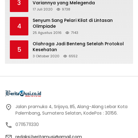
3
Variannya yang Melegenda
17 Juli 2020
9738
Senyum Sang Pelari Kilat di Lintasan
4
Olimpiade
25 Agustus 2016
7143
Olahraga Jadi Benteng Setelah Protokol
5
Kesehatan
3 Oktober 2020
6552
Jalan pramuka 4, Srijaya, B5, Alang-Alang Lebar Kota
Palembang, Sumatera Selatan, KodePos : 30156.
07115711330
redaksi.beritamusi@gmail.com