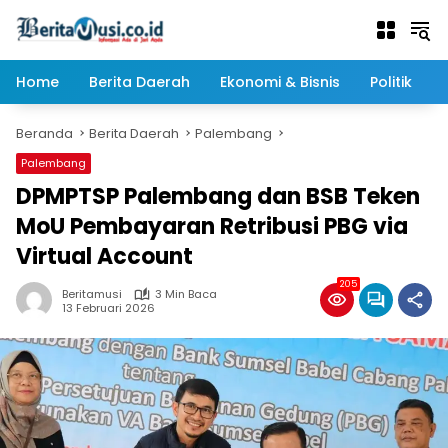
Langsung
ke
konten
Home
Berita Daerah
Ekonomi & Bisnis
Politik
Beranda
Berita Daerah
Palembang
Palembang
DPMPTSP Palembang dan BSB Teken
MoU Pembayaran Retribusi PBG via
Virtual Account
205
Beritamusi
3 Min Baca
13 Februari 2026