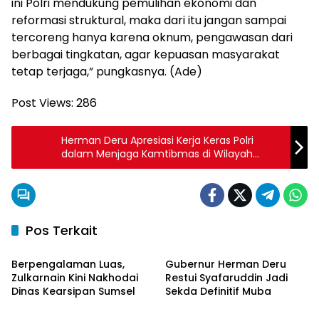
ini Polri mendukung pemulihan ekonomi dan
reformasi struktural, maka dari itu jangan sampai
tercoreng hanya karena oknum, pengawasan dari
berbagai tingkatan, agar kepuasan masyarakat
tetap terjaga,” pungkasnya. (Ade)
Post Views:
286
Herman Deru Apresiasi Kerja Keras Polri
dalam Menjaga Kamtibmas di Wilayah
Sumsel
Pos Terkait
Pemprov Sumsel
Musi Banyuasin
Berpengalaman Luas,
Gubernur Herman Deru
Zulkarnain Kini Nakhodai
Restui Syafaruddin Jadi
Dinas Kearsipan Sumsel
Sekda Definitif Muba
Pemprov Sumsel
Pemprov Sumsel