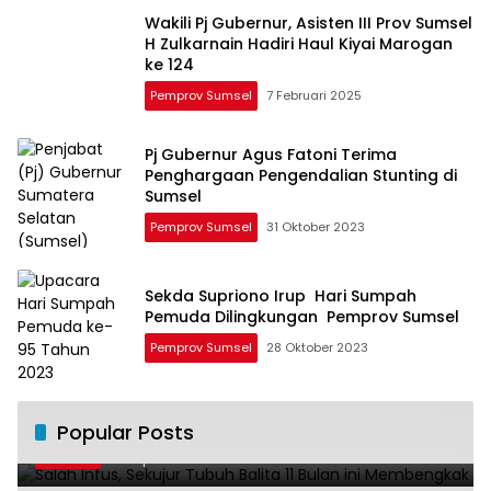
Wakili Pj Gubernur, Asisten III Prov Sumsel
H Zulkarnain Hadiri Haul Kiyai Marogan
ke 124
Pemprov Sumsel
7 Februari 2025
Pj Gubernur Agus Fatoni Terima
Penghargaan Pengendalian Stunting di
Sumsel
Pemprov Sumsel
31 Oktober 2023
Sekda Supriono Irup Hari Sumpah
Pemuda Dilingkungan Pemprov Sumsel
Pemprov Sumsel
28 Oktober 2023
Salah Infus, Sekujur Tubuh Balita 11 Bulan
Popular Posts
1
ini Membengkak
28 April 2016
11026