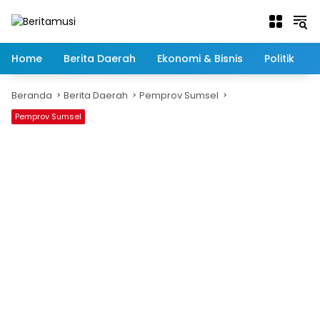
Langsung
ke
konten
Home
Berita Daerah
Ekonomi & Bisnis
Politik
Beranda
Berita Daerah
Pemprov Sumsel
Pemprov Sumsel