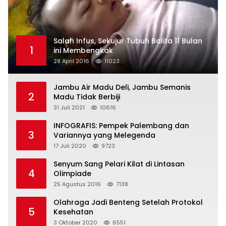
Salah Infus, Sekujur Tubuh Balita 11 Bulan
1
ini Membengkak
28 April 2016
11023
Jambu Air Madu Deli, Jambu Semanis
2
Madu Tidak Berbiji
31 Juli 2021
10616
INFOGRAFIS: Pempek Palembang dan
3
Variannya yang Melegenda
17 Juli 2020
9723
Senyum Sang Pelari Kilat di Lintasan
4
Olimpiade
25 Agustus 2016
7138
Olahraga Jadi Benteng Setelah Protokol
5
Kesehatan
3 Oktober 2020
6551