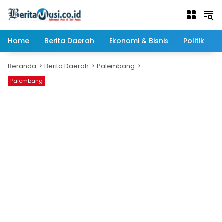
Langsung
ke
konten
Home
Berita Daerah
Ekonomi & Bisnis
Politik
Beranda
Berita Daerah
Palembang
Palembang