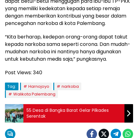
dapat betul-betul menggugah para ibu-ibu TP-PKK
yang memiliki kedekatan kepada setiap remaja
dengan memberikan kontribusi yang besar dalam
pencegahan narkoba di kota Palembang.
“Kita berharap, kedepan orang-orang dapat takut
kepada narkoba sama seperti corona. Dan mudah-
mudahan narkoba ini nantinya hanya digunakan
untuk kebutuhan medis saja,” pungkasnya.
Post Views:
340
Tag:
Harnojoyo
narkoba
Walikota Palembang
55 Desa di Bangka Barat Gelar Pilkades
Serentak