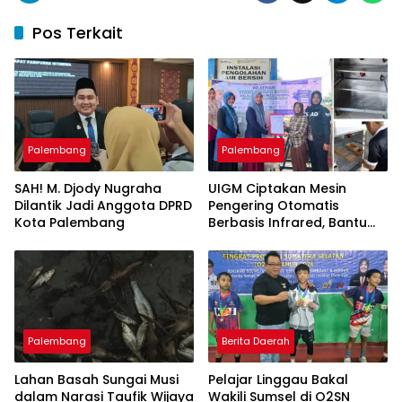
Pos Terkait
Palembang
Palembang
SAH! M. Djody Nugraha
UIGM Ciptakan Mesin
Dilantik Jadi Anggota DPRD
Pengering Otomatis
Kota Palembang
Berbasis Infrared, Bantu
Perajin Eceng Gondok di
Pulau Kemaro
Palembang
Berita Daerah
Lahan Basah Sungai Musi
Pelajar Linggau Bakal
dalam Narasi Taufik Wijaya
Wakili Sumsel di O2SN