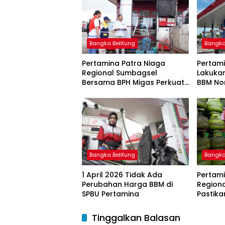
Bangka Belitung
Bangka
Pertamina Patra Niaga
Pertami
Regional Sumbagsel
Lakuka
Bersama BPH Migas Perkuat
BBM Non
Pengawasan Penyaluran
2026
BBM Subsidi bagi Nelayan
melalui Aplikasi XSTAR
Bangka Belitung
Bangka
1 April 2026 Tidak Ada
Pertami
Perubahan Harga BBM di
Region
SPBU Pertamina
Pastika
dan LP
Ramada
Tinggalkan Balasan
Idulfitri