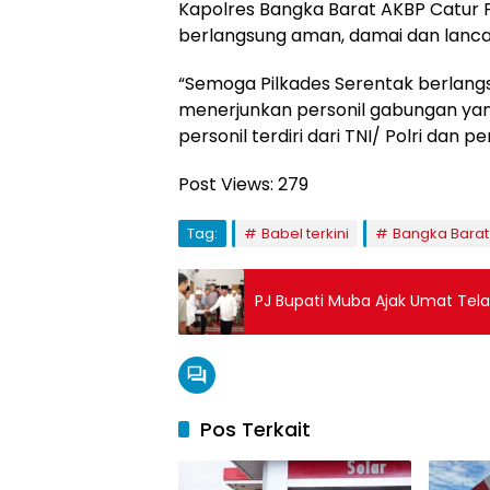
Kapolres Bangka Barat AKBP Catur P
berlangsung aman, damai dan lanca
“Semoga Pilkades Serentak berlang
menerjunkan personil gabungan ya
personil terdiri dari TNI/ Polri dan p
Post Views:
279
Tag:
Babel terkini
Bangka Barat
PJ Bupati Muba Ajak Umat Tela
Pos Terkait