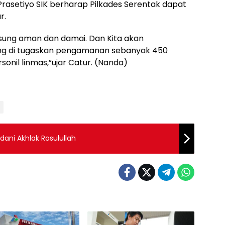
rasetiyo SIK berharap Pilkades Serentak dapat
r.
sung aman dan damai. Dan Kita akan
ng di tugaskan pengamanan sebanyak 450
ersonil linmas,”ujar Catur. (Nanda)
dani Akhlak Rasulullah