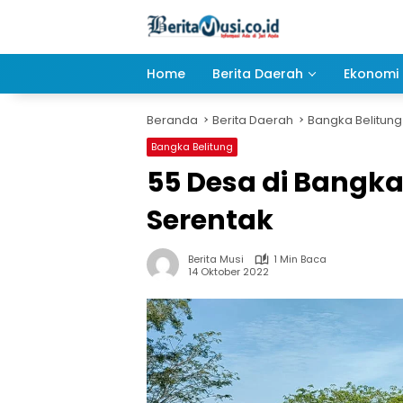
Langsung
ke
konten
Home
Berita Daerah
Ekonomi 
Beranda
Berita Daerah
Bangka Belitung
Bangka Belitung
55 Desa di Bangka
Serentak
Berita Musi
1 Min Baca
14 Oktober 2022