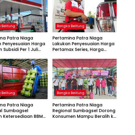
 Belitung
Bangka Belitung
na Patra Niaga
Pertamina Patra Niaga
n Penyesuaian Harga
Lakukan Penyesuaian Harga
 Subsidi Per 1 Juli
Pertamax Series, Harga
Pertalite dan Solar Subsidi
Tetap
 Belitung
Bangka Belitung
na Patra Niaga
Pertamina Patra Niaga
al Sumbagsel
Regional Sumbagsel Dorong
n Ketersediaan BBM
Konsumen Mampu Beralih ke
G pada Masa
Bright Gas Melalui Program
n dan Menjelang
Trade In di Belitung Timur