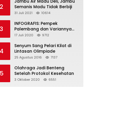
Jambu Air Madu Deli, Jambu
2
Semanis Madu Tidak Berbiji
31 Juli 2021
10614
INFOGRAFIS: Pempek
3
Palembang dan Variannya
yang Melegenda
17 Juli 2020
9712
Senyum Sang Pelari Kilat di
4
Lintasan Olimpiade
25 Agustus 2016
7137
Olahraga Jadi Benteng
5
Setelah Protokol Kesehatan
3 Oktober 2020
6551