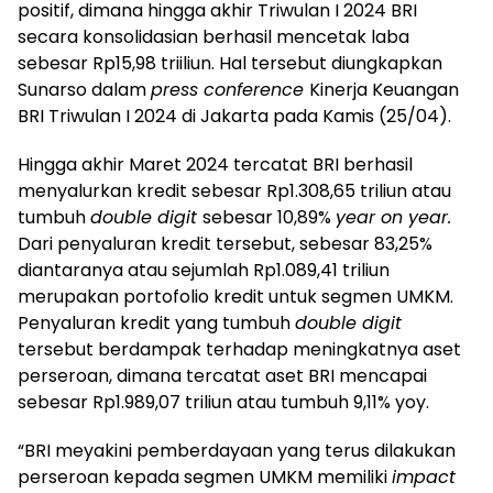
positif, dimana hingga akhir Triwulan I 2024 BRI
secara konsolidasian berhasil mencetak laba
sebesar Rp15,98 triiliun. Hal tersebut diungkapkan
Sunarso dalam
press conference
Kinerja Keuangan
BRI Triwulan I 2024 di Jakarta pada Kamis (25/04).
Hingga akhir Maret 2024 tercatat BRI berhasil
menyalurkan kredit sebesar Rp1.308,65 triliun atau
tumbuh
double digit
sebesar 10,89%
year on year.
Dari penyaluran kredit tersebut, sebesar 83,25%
diantaranya atau sejumlah Rp1.089,41 triliun
merupakan portofolio kredit untuk segmen UMKM.
Penyaluran kredit yang tumbuh
double digit
tersebut berdampak terhadap meningkatnya aset
perseroan, dimana tercatat aset BRI mencapai
sebesar Rp1.989,07 triliun atau tumbuh 9,11% yoy.
“BRI meyakini pemberdayaan yang terus dilakukan
perseroan kepada segmen UMKM memiliki
impact