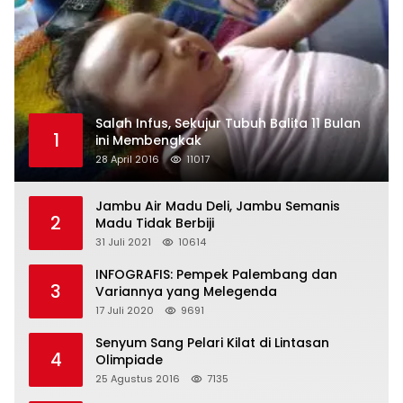
Salah Infus, Sekujur Tubuh Balita 11 Bulan
1
ini Membengkak
28 April 2016
11017
Jambu Air Madu Deli, Jambu Semanis
2
Madu Tidak Berbiji
31 Juli 2021
10614
INFOGRAFIS: Pempek Palembang dan
3
Variannya yang Melegenda
17 Juli 2020
9691
Senyum Sang Pelari Kilat di Lintasan
4
Olimpiade
25 Agustus 2016
7135