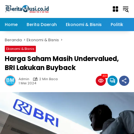
Langsung
ke
konten
Home
Berita Daerah
Ekonomi & Bisnis
Politik
Beranda
Ekonomi & Bisnis
Ekonomi & Bisnis
Harga Saham Masih Undervalued,
BRI Lakukan Buyback
301
Admin
2 Min Baca
1 Mei 2024