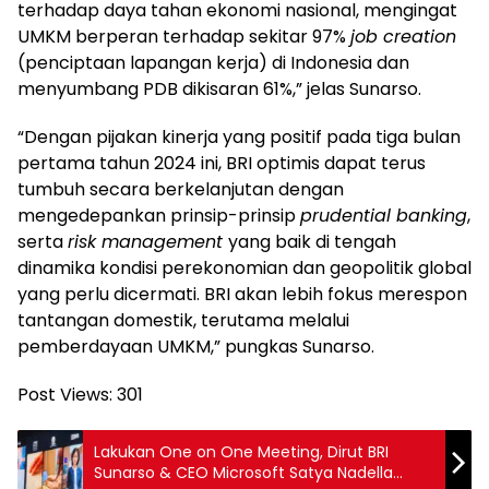
terhadap daya tahan ekonomi nasional, mengingat
UMKM berperan terhadap sekitar 97%
job creation
(penciptaan lapangan kerja) di Indonesia dan
menyumbang PDB dikisaran 61%,” jelas Sunarso.
“Dengan pijakan kinerja yang positif pada tiga bulan
pertama tahun 2024 ini, BRI optimis dapat terus
tumbuh secara berkelanjutan dengan
mengedepankan prinsip-prinsip
prudential banking
,
serta
risk management
yang baik di tengah
dinamika kondisi perekonomian dan geopolitik global
yang perlu dicermati. BRI akan lebih fokus merespon
tantangan domestik, terutama melalui
pemberdayaan UMKM,” pungkas Sunarso.
Post Views:
301
Lakukan One on One Meeting, Dirut BRI
Sunarso & CEO Microsoft Satya Nadella